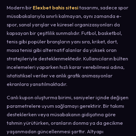
Modern bir
Elexbet bahis sitesi
tasarımı, sadece spor
müsabakalarıyla sınırlı kalmayan, aynı zamanda e-
spor, sanal yarışlar ve küresel organizasyonları da
kapsayan bir çeşitlilik sunmalıdır. Futbol, basketbol,
tenis gibi popüler branşların yanı sıra, kriket, dart,
masa tenisi gibi alternatif alanlar da yüksek oran
stratejileriyle desteklenmektedir. Kullanıcıların bülten
incelemeleri yaparken hızlı karar verebilmesi adına,
istatistiksel veriler ve anlık grafik animasyonlar
ekranlara yansıtılmaktadır.
Canlı kupon oluşturma birimi, saniyeler içinde değişen
parametrelere uyum sağlamayı gerektirir. Bir takımı
desteklerken veya müsabakanın gidişatına göre
tahmin yürütürken, oranların donma ya da gecikme
yaşanmadan güncellenmesi şarttır. Altyapı