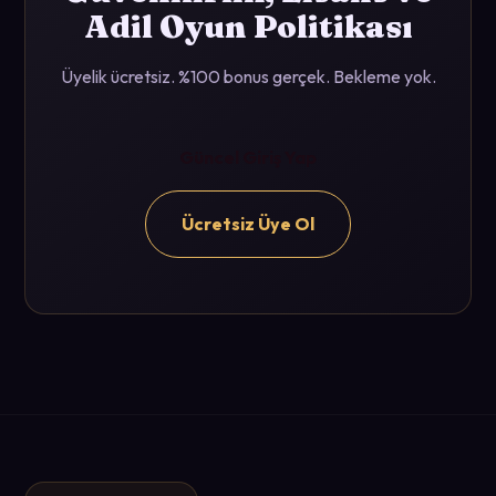
Adil Oyun Politikası
Üyelik ücretsiz. %100 bonus gerçek. Bekleme yok.
Güncel Giriş Yap
Ücretsiz Üye Ol