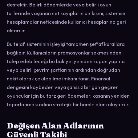
destektir. Belirli dönemlerde veya belirli oyun
türlerinde yaşanan net kayıpların bir kısmı, sistemsel
hesaplamalar neticesinde kullanıcı hesaplarına geri
aktarılır.
Bu telafi sisteminin işleyişi tamamen şeffaf kurallara
bağlıdır. Kullanıcıların promosyonlar sekmesinden
talep edebileceği bu bakiye, yeniden kupon yapma
veya belirli çevrim şartlarının ardından doğrudan
nakit olarak çekilebilme imkanı tanır. Finansal
dengesini kaybeden veya şanssız bir gün geçiren
oyuncular için bu tarz geri ödemeler, kasanın yeniden
toparlanması adına stratejik bir hamle alanı oluşturur.
Değişen Alan Adlarının
Güvenli Takibi