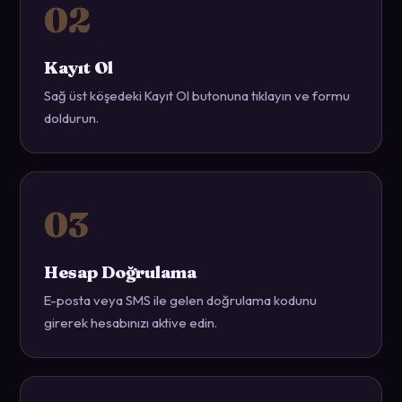
Kayıt Ol
Sağ üst köşedeki Kayıt Ol butonuna tıklayın ve formu
doldurun.
Hesap Doğrulama
E-posta veya SMS ile gelen doğrulama kodunu
girerek hesabınızı aktive edin.