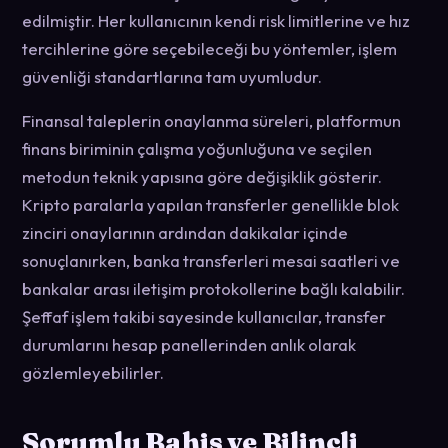
edilmiştir. Her kullanıcının kendi risk limitlerine ve hız
tercihlerine göre seçebileceği bu yöntemler, işlem
güvenliği standartlarına tam uyumludur.
Finansal taleplerin onaylanma süreleri, platformun
finans biriminin çalışma yoğunluğuna ve seçilen
metodun teknik yapısına göre değişiklik gösterir.
Kripto paralarla yapılan transferler genellikle blok
zinciri onaylarının ardından dakikalar içinde
sonuçlanırken, banka transferleri mesai saatleri ve
bankalar arası iletişim protokollerine bağlı kalabilir.
Şeffaf işlem takibi sayesinde kullanıcılar, transfer
durumlarını hesap panellerinden anlık olarak
gözlemleyebilirler.
Sorumlu Bahis ve Bilinçli