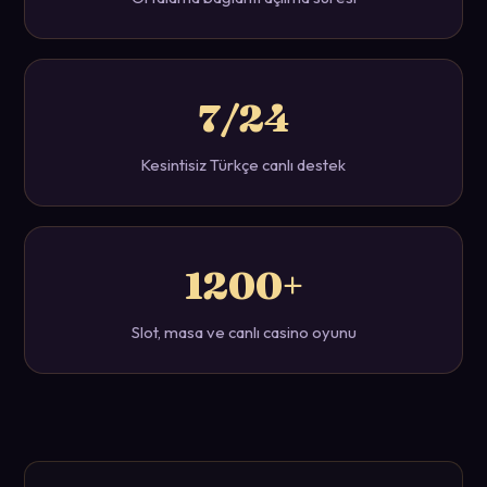
7/24
Kesintisiz Türkçe canlı destek
1200+
Slot, masa ve canlı casino oyunu