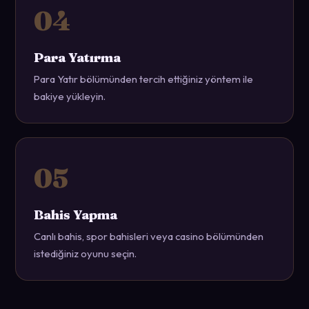
Para Yatırma
Para Yatır bölümünden tercih ettiğiniz yöntem ile
bakiye yükleyin.
Bahis Yapma
Canlı bahis, spor bahisleri veya casino bölümünden
istediğiniz oyunu seçin.