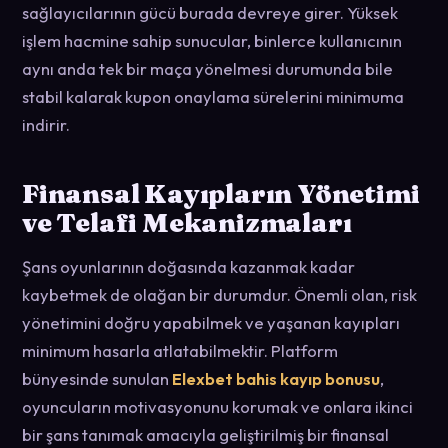
sağlayıcılarının gücü burada devreye girer. Yüksek
işlem hacmine sahip sunucular, binlerce kullanıcının
aynı anda tek bir maça yönelmesi durumunda bile
stabil kalarak kupon onaylama sürelerini minimuma
indirir.
Finansal Kayıpların Yönetimi
ve Telafi Mekanizmaları
Şans oyunlarının doğasında kazanmak kadar
kaybetmek de olağan bir durumdur. Önemli olan, risk
yönetimini doğru yapabilmek ve yaşanan kayıpları
minimum hasarla atlatabilmektir. Platform
bünyesinde sunulan
Elexbet bahis kayıp bonusu
,
oyuncuların motivasyonunu korumak ve onlara ikinci
bir şans tanımak amacıyla geliştirilmiş bir finansal