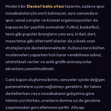
Modern bir
Elexbet bahis sitesi
tasarımı, sadece spor
müsabakalarıyla sınırlı kalmayan, aynı zamanda e-
spor, sanal yarışlar ve küresel organizasyonları da
kapsayan bir çeşitlilik sunmalıdır. Futbol, basketbol,
tenis gibi popüler branşların yanı sıra, kriket, dart,
masa tenisi gibi alternatif alanlar da yüksek oran
stratejileriyle desteklenmektedir. Kullanıcıların bülten
incelemeleri yaparken hızlı karar verebilmesi adına,
istatistiksel veriler ve anlık grafik animasyonlar
ekranlara yansıtılmaktadır.
Canlı kupon oluşturma birimi, saniyeler içinde değişen
parametrelere uyum sağlamayı gerektirir. Bir takımı
desteklerken veya müsabakanın gidişatına göre
tahmin yürütürken, oranların donma ya da gecikme
yaşanmadan güncellenmesi şarttır. Altyapı