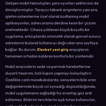
Gelişen mobil teknolojiler, şans oyunları sektörünü de
dönüştürmüştür. Tarayıcı tabanlı erişimlerin yanı sıra,
işletim sistemlerine özel olarak kodlanmış mobil
aplikasyonlar, adres arama derdine kesin bir çözüm
üretmektedir. Cihaza yüklenen küçük boyutlu bir
uygulama, arka planda otomatik olarak güncel sunucu
adreslerini bularak kullanıcıyı doğrudan ana sayfaya
bağlar. Bu durum,
Elexbet yeni giriş
arayışlarını
tamamen ortadan kaldıran konforlu bir yöntemdir.
Mobil arayüzlerin sade ve parmak hareketlerine
duyarlı tasarımı, hızlı kupon yapmayı kolaylaştırır.
Özellikle canlı müsabakalarda, saniyelerin bile oran
değişimlerinde büyük rol oynadığı düşünüldüğünde,
mobil uygulamanın sağladığı hız avantajı göz ardı
edilemez. Bildirim tercihlerini açık tutan kullanıcılar,