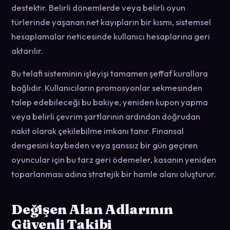
destektir. Belirli dönemlerde veya belirli oyun
türlerinde yaşanan net kayıpların bir kısmı, sistemsel
hesaplamalar neticesinde kullanıcı hesaplarına geri
aktarılır.
Bu telafi sisteminin işleyişi tamamen şeffaf kurallara
bağlıdır. Kullanıcıların promosyonlar sekmesinden
talep edebileceği bu bakiye, yeniden kupon yapma
veya belirli çevrim şartlarının ardından doğrudan
nakit olarak çekilebilme imkanı tanır. Finansal
dengesini kaybeden veya şanssız bir gün geçiren
oyuncular için bu tarz geri ödemeler, kasanın yeniden
toparlanması adına stratejik bir hamle alanı oluşturur.
Değişen Alan Adlarının
Güvenli Takibi