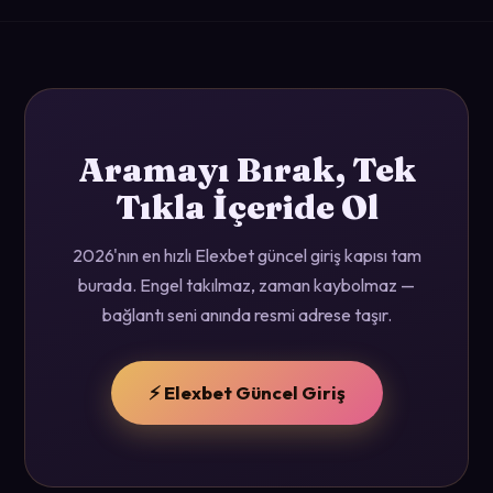
Aramayı Bırak, Tek
Tıkla İçeride Ol
2026'nın en hızlı Elexbet güncel giriş kapısı tam
burada. Engel takılmaz, zaman kaybolmaz —
bağlantı seni anında resmi adrese taşır.
⚡ Elexbet Güncel Giriş