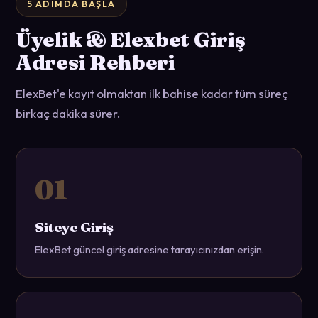
5 ADIMDA BAŞLA
Üyelik & Elexbet Giriş
Adresi Rehberi
ElexBet'e kayıt olmaktan ilk bahise kadar tüm süreç
birkaç dakika sürer.
Siteye Giriş
ElexBet güncel giriş adresine tarayıcınızdan erişin.