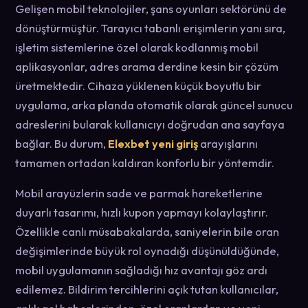
Gelişen mobil teknolojiler, şans oyunları sektörünü de
dönüştürmüştür. Tarayıcı tabanlı erişimlerin yanı sıra,
işletim sistemlerine özel olarak kodlanmış mobil
aplikasyonlar, adres arama derdine kesin bir çözüm
üretmektedir. Cihaza yüklenen küçük boyutlu bir
uygulama, arka planda otomatik olarak güncel sunucu
adreslerini bularak kullanıcıyı doğrudan ana sayfaya
bağlar. Bu durum,
Elexbet yeni giriş
arayışlarını
tamamen ortadan kaldıran konforlu bir yöntemdir.
Mobil arayüzlerin sade ve parmak hareketlerine
duyarlı tasarımı, hızlı kupon yapmayı kolaylaştırır.
Özellikle canlı müsabakalarda, saniyelerin bile oran
değişimlerinde büyük rol oynadığı düşünüldüğünde,
mobil uygulamanın sağladığı hız avantajı göz ardı
edilemez. Bildirim tercihlerini açık tutan kullanıcılar,