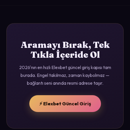
Aramayı Bırak, Tek
Tıkla İçeride Ol
2026'nın en hızlı Elexbet güncel giriş kapısı tam
burada. Engel takılmaz, zaman kaybolmaz —
bağlantı seni anında resmi adrese taşır.
⚡ Elexbet Güncel Giriş