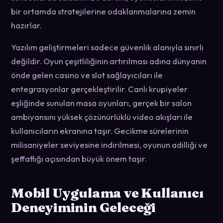
bir ortamda stratejilerine odaklanmalarına zemin
hazırlar.
Yazılım geliştirmeleri sadece güvenlik alanıyla sınırlı
değildir. Oyun çeşitliliğinin artırılması adına dünyanın
önde gelen casino ve slot sağlayıcıları ile
entegrasyonlar gerçekleştirilir. Canlı krupiyeler
eşliğinde sunulan masa oyunları, gerçek bir salon
ambiyansını yüksek çözünürlüklü video akışları ile
kullanıcıların ekranına taşır. Gecikme sürelerinin
milisaniyeler seviyesine indirilmesi, oyunun adilliği ve
şeffaflığı açısından büyük önem taşır.
Mobil Uygulama ve Kullanıcı
Deneyiminin Geleceği