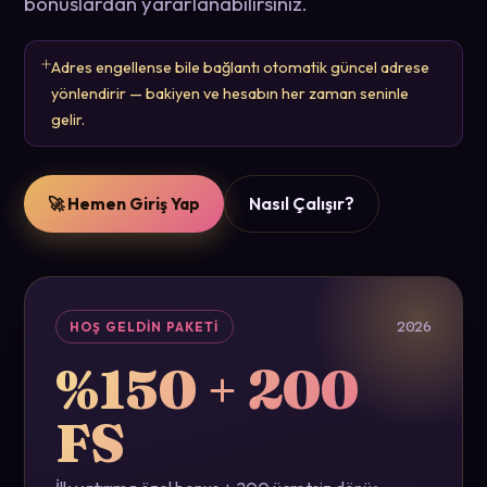
bonuslardan yararlanabilirsiniz.
Adres engellense bile bağlantı otomatik güncel adrese
yönlendirir — bakiyen ve hesabın her zaman seninle
gelir.
Nasıl Çalışır?
🚀 Hemen Giriş Yap
HOŞ GELDIN PAKETI
2026
%150 + 200
FS