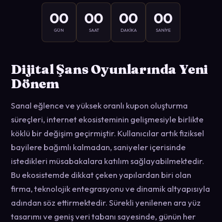
00
00
00
00
GÜN
SAAT
DAKİKA
SANİYE
Dijital Şans Oyunlarında Yeni
Dönem
Sanal eğlence ve yüksek oranlı kupon oluşturma
süreçleri, internet ekosisteminin gelişmesiyle birlikte
köklü bir değişim geçirmiştir. Kullanıcılar artık fiziksel
bayilere bağımlı kalmadan, saniyeler içerisinde
istedikleri müsabakalara katılım sağlayabilmektedir.
Bu ekosistemde dikkat çeken yapılardan biri olan
firma, teknolojik entegrasyonu ve dinamik altyapısıyla
adından söz ettirmektedir. Sürekli yenilenen ara yüz
tasarımı ve geniş veri tabanı sayesinde, günün her