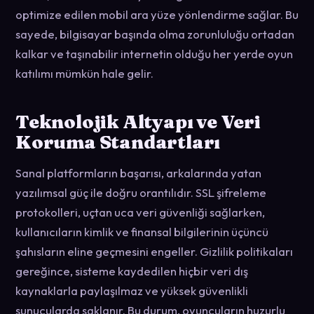
optimize edilen mobil ara yüze yönlendirme sağlar. Bu
sayede, bilgisayar başında olma zorunluluğu ortadan
kalkar ve taşınabilir internetin olduğu her yerde oyun
katılımı mümkün hale gelir.
Teknolojik Altyapı ve Veri
Koruma Standartları
Sanal platformların başarısı, arkalarında yatan
yazılımsal güç ile doğru orantılıdır. SSL şifreleme
protokolleri, uçtan uca veri güvenliği sağlarken,
kullanıcıların kimlik ve finansal bilgilerinin üçüncü
şahısların eline geçmesini engeller. Gizlilik politikaları
gereğince, sisteme kaydedilen hiçbir veri dış
kaynaklarla paylaşılmaz ve yüksek güvenlikli
sunucularda saklanır. Bu durum, oyuncuların huzurlu