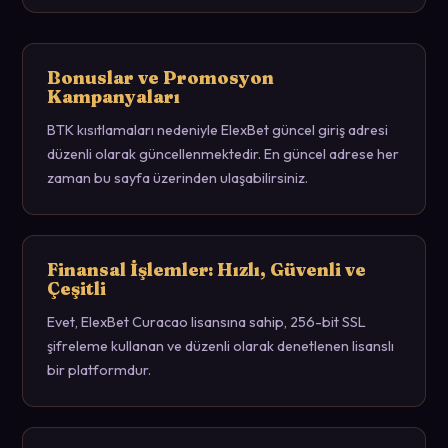
ElexBet müşteri hizmetleri 7/24 canlı sohbet, e-posta
kodunuzu girin. Bonus tutarı hesabınıza anında yansıtılır.
ve Telegram aracılığıyla ulaşılabilir durumdadır. Canlı
sohbet en hızlı yöntemdir; ortalama 2-5 dakika içinde
Bonuslar ve Promosyon
yanıt alabilirsiniz.
Kampanyaları
BTK kısıtlamaları nedeniyle ElexBet güncel giriş adresi
düzenli olarak güncellenmektedir. En güncel adrese her
zaman bu sayfa üzerinden ulaşabilirsiniz.
Finansal İşlemler: Hızlı, Güvenli ve
Çeşitli
Evet, ElexBet Curacao lisansına sahip, 256-bit SSL
şifreleme kullanan ve düzenli olarak denetlenen lisanslı
bir platformdur.