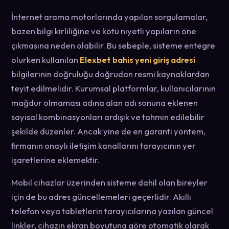
İnternet arama motorlarında yapılan sorgulamalar,
bazen bilgi kirliliğine ve kötü niyetli yapıların öne
çıkmasına neden olabilir. Bu sebeple, sisteme entegre
olurken kullanılan
Elexbet bahis yeni giriş adresi
bilgilerinin doğruluğu doğrudan resmi kaynaklardan
teyit edilmelidir. Kurumsal platformlar, kullanıcılarının
mağdur olmaması adına alan adı sonuna eklenen
sayısal kombinasyonları ardışık ve tahmin edilebilir
şekilde düzenler. Ancak yine de en garanti yöntem,
firmanın onaylı iletişim kanallarını tarayıcının yer
işaretlerine eklemektir.
Mobil cihazlar üzerinden sisteme dahil olan bireyler
için de bu adres güncellemeleri geçerlidir. Akıllı
telefon veya tabletlerin tarayıcılarına yazılan güncel
linkler, cihazın ekran boyutuna göre otomatik olarak