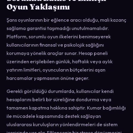
Oyun Yaklaşımı
Şans oyunlarının bir eğlence aracı olduğu, mali kazanç
sağlama garantisi taşımadığı unutulmamalıdır.
Platform, sorumlu oyun ilkelerini benimseyerek
kullanıcılarının finansal ve psikolojik sağlığını
korumaya yönelik araçlar sunar. Hesap paneli
üzerinden erişilebilen günlük, haftalık veya aylık
yatırım limitleri, oyuncuların bütçelerini aşan
harcamalar yapmasının önüne geçer.
Gerekli görüldüğü durumlarda, kullanıcılar kendi
hesaplarını belirli bir süreliğine dondurma veya
tamamen kapatma hakkına sahiptir. Kumar bağımlılığı
ile mücadele kapsamında destek sağlayan
uluslararası kuruluşların yönlendirmeleri de sistem
içerisinde yer alır. Eğlencenin bir strese dönüşmesini