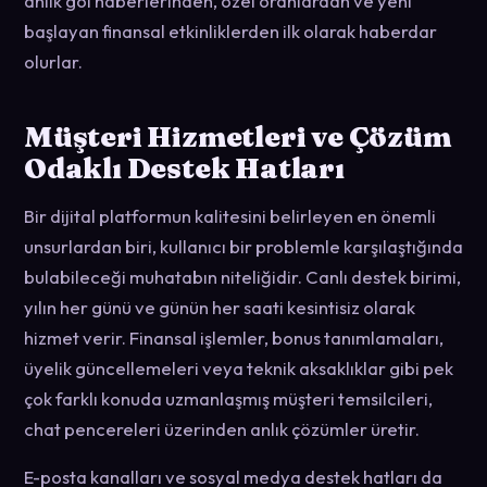
anlık gol haberlerinden, özel oranlardan ve yeni
başlayan finansal etkinliklerden ilk olarak haberdar
olurlar.
Müşteri Hizmetleri ve Çözüm
Odaklı Destek Hatları
Bir dijital platformun kalitesini belirleyen en önemli
unsurlardan biri, kullanıcı bir problemle karşılaştığında
bulabileceği muhatabın niteliğidir. Canlı destek birimi,
yılın her günü ve günün her saati kesintisiz olarak
hizmet verir. Finansal işlemler, bonus tanımlamaları,
üyelik güncellemeleri veya teknik aksaklıklar gibi pek
çok farklı konuda uzmanlaşmış müşteri temsilcileri,
chat pencereleri üzerinden anlık çözümler üretir.
E-posta kanalları ve sosyal medya destek hatları da