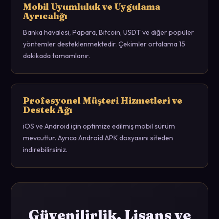
Mobil Uyumluluk ve Uygulama
Ayrıcalığı
Banka havalesi, Papara, Bitcoin, USDT ve diğer popüler
yöntemler desteklenmektedir. Çekimler ortalama 15
dakikada tamamlanır.
Profesyonel Müşteri Hizmetleri ve
Destek Ağı
iOS ve Android için optimize edilmiş mobil sürüm
mevcuttur. Ayrıca Android APK dosyasını siteden
indirebilirsiniz.
Güvenilirlik, Lisans ve