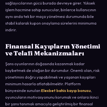
sağlayıcılarının gücü burada devreye girer. Yüksek
işlem hacmine sahip sunucular, binlerce kullanıcının
aynı anda tek bir maça yönelmesi durumunda bile
stabil kalarak kupon onaylama sürelerini minimuma
indirir.
Finansal Kayıpların Yönetimi
ve Telafi Mekanizmaları
Şans oyunlarının doğasında kazanmak kadar
kaybetmek de olağan bir durumdur. Önemli olan, risk
yönetimini doğru yapabilmek ve yaşanan kayıpları
minimum hasarla atlatabilmektir. Platform
bünyesinde sunulan
Elexbet bahis kayıp bonusu
,
oyuncuların motivasyonunu korumak ve onlara ikinci
bir şans tanımak amacıyla geliştirilmiş bir finansal