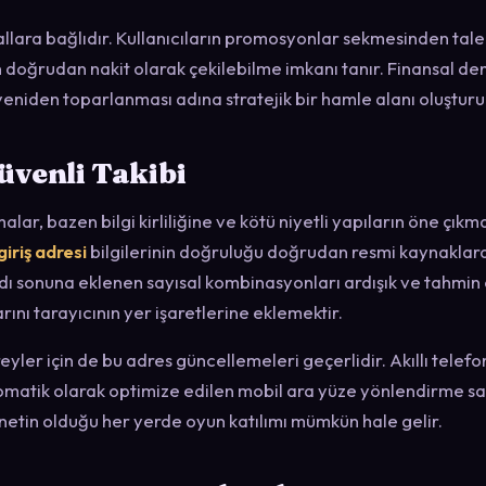
urallara bağlıdır. Kullanıcıların promosyonlar sekmesinden ta
 doğrudan nakit olarak çekilebilme imkanı tanır. Finansal d
yeniden toparlanması adına stratejik bir hamle alanı oluşturu
üvenli Takibi
r, bazen bilgi kirliliğine ve kötü niyetli yapıların öne çıkm
iriş adresi
bilgilerinin doğruluğu doğrudan resmi kaynaklarda
ı sonuna eklenen sayısal kombinasyonları ardışık ve tahmin e
rını tarayıcının yer işaretlerine eklemektir.
eyler için de bu adres güncellemeleri geçerlidir. Akıllı telefo
tomatik olarak optimize edilen mobil ara yüze yönlendirme sa
rnetin olduğu her yerde oyun katılımı mümkün hale gelir.