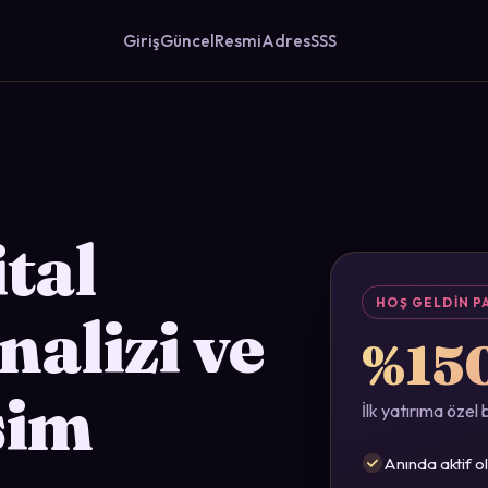
Giriş
Güncel
Resmi
Adres
SSS
ital
HOŞ GELDIN P
alizi ve
%150
şim
İlk yatırıma özel
Anında aktif 