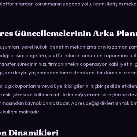
t platformlardan korunmanın yegane yolu, resmi iletişim mek
dres Güncellemelerinin Arka Plan
 oluşumları, yerel hukuki denetim mekanizmalarıyla zaman za
adığı erişim engelleri, platformların tamamen kapanması an
ransfer sürecinin hızı, firmanın teknik operasyon kabiliyetini 
p, veri kaybı yaşanmadan tüm sistemi yeni bir domain üzerine
ni, açık kuponlarını veya üyelik bilgilerini hiçbir şekilde etki
a eski şifresi ve kullanıcı adı ile kaldığı yerden süreçlerine de
unmasından kaynaklanmaktadır. Adres değişikliklerinin takib
ak kullanılmaktadır.
on Dinamikleri