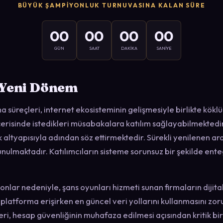
BÜYÜK ŞAMPIYONLUK TURNUVASINA KALAN SÜRE
00
00
00
00
GÜN
SAAT
DAKİKA
SANİYE
 Yeni Dönem
üreçleri, internet ekosisteminin gelişmesiyle birlikte köklü b
içerisinde istedikleri müsabakalara katılım sağlayabilmektedi
 altyapısıyla adından söz ettirmektedir. Sürekli yenilenen ara
unulmaktadır. Katılımcıların sisteme sorunsuz bir şekilde entegr
onlar nedeniyle, şans oyunları hizmeti sunan firmaların diji
platforma erişirken en güncel veri yollarını kullanmasını zor
eri, hesap güvenliğinin muhafaza edilmesi açısından kritik bi