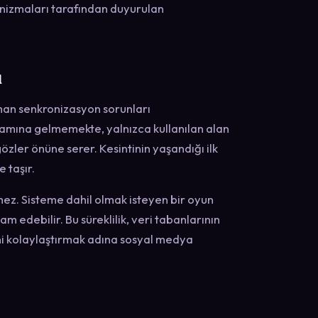
anizmaları tarafından duyurulan
ı
man senkronizasyon sorunları
lamına gelmemekte, yalnızca kullanılan alan
gözler önüne serer. Kesintinin yaşandığı ilk
 taşır.
lemez. Sisteme dahil olmak isteyen bir oyun
vam edebilir. Bu süreklilik, veri tabanlarının
ini kolaylaştırmak adına sosyal medya