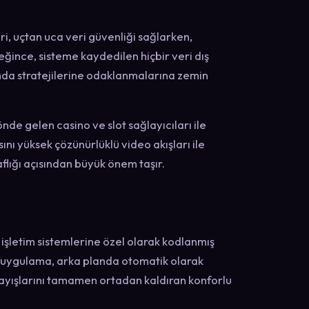
ri, uçtan uca veri güvenliği sağlarken,
ereğince, sisteme kaydedilen hiçbir veri dış
amda stratejilerine odaklanmalarına zemin
önde gelen casino ve slot sağlayıcıları ile
nı yüksek çözünürlüklü video akışları ile
aflığı açısından büyük önem taşır.
, işletim sistemlerine özel olarak kodlanmış
r uygulama, arka planda otomatik olarak
ayışlarını tamamen ortadan kaldıran konforlu