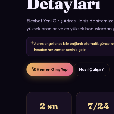
Detayları
Elexbet Yeni Giriş Adresi ile siz de sitemiz
yüksek oranlar ve en yüksek bonuslardan y
Adres engellense bile bağlantı otomatik güncel a
hesabın her zaman seninle gelir.
Nasıl Çalışır?
🚀 Hemen Giriş Yap
2 sn
7/24