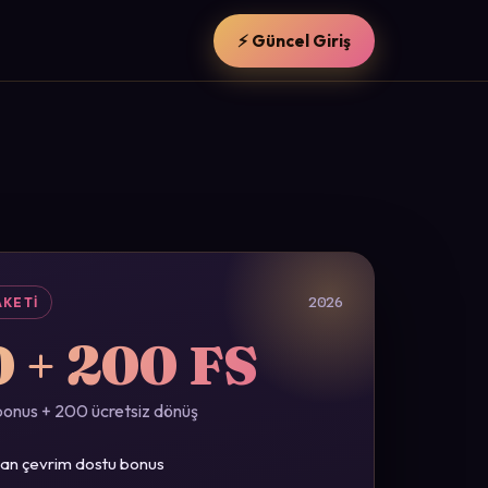
⚡ Güncel Giriş
AKETI
2026
 + 200 FS
 bonus + 200 ücretsiz dönüş
olan çevrim dostu bonus