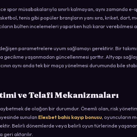
ce spor müsabakalarıyla sınırlı kalmayan, aynı zamanda e-sp
sketbol, tenis gibi popüler branşların yanı sıra, kriket, dart, 
ıların bülten incelemeleri yaparken hızlı karar verebilmesi adı
e değişen parametrelere uyum sağlamayı gerektirir. Bir takı
a gecikme yaşanmadan güncellenmesi şarttır. Altyapı sağlay
nıcının aynı anda tek bir maça yönelmesi durumunda bile stab
timi ve Telafi Mekanizmaları
aybetmek de olağan bir durumdur. Önemli olan, risk yönetim
nyesinde sunulan
Elexbet bahis kayıp bonusu
, oyuncuların m
ektir. Belirli dönemlerde veya belirli oyun türlerinde yaşanan 
geri aktarılır.