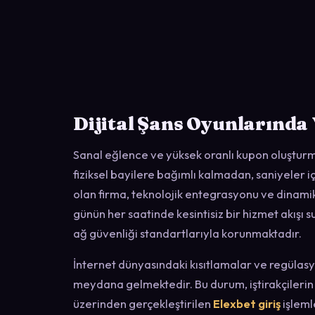
Dijital Şans Oyunlarında
Sanal eğlence ve yüksek oranlı kupon oluşturma s
fiziksel bayilere bağımlı kalmadan, saniyeler 
olan firma, teknolojik entegrasyonu ve dinamik
günün her saatinde kesintisiz bir hizmet akışı s
ağ güvenliği standartlarıyla korunmaktadır.
İnternet dünyasındaki kısıtlamalar ve regülasy
meydana gelmektedir. Bu durum, iştirakçilerin 
üzerinden gerçekleştirilen
Elexbet giriş
işleml