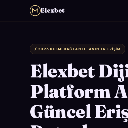
Elexbet
⚡ 2026 RESMI BAĞLANTI · ANINDA ERIŞIM
Elexbet Dij
Platform An
Güncel Eri