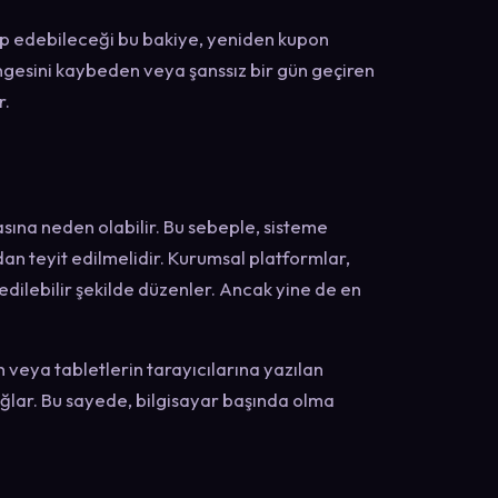
lep edebileceği bu bakiye, yeniden kupon
engesini kaybeden veya şanssız bir gün geçiren
r.
asına neden olabilir. Bu sebeple, sisteme
n teyit edilmelidir. Kurumsal platformlar,
dilebilir şekilde düzenler. Ancak yine de en
n veya tabletlerin tarayıcılarına yazılan
ğlar. Bu sayede, bilgisayar başında olma