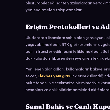
oluşturabileceği sahte yazılımlardan ve takli
yönlendirmeleri takip etmektir.
Erişim Protokolleri ve A
Uluslararası lisanslara sahip olan şans oyunu
yaşayabilmektedir. BTK gibi kurumların uygul
adının transfer edilmesini tetiklemektedir. Bu t
dakikalardan itibaren devreye giren teknik eki
Yenilenen alan adları, kullanıcıların bakiyeleri
sever,
Elexbet yeni giriş
linklerini kullandığınd
bulut tabanlı ve senkronize bir mimariyle kor
hesapları ve anlık bildirim servisleri aktif olar
Sanal Bahis ve Canlı Kup