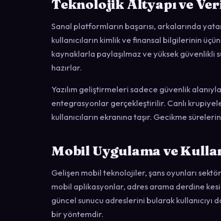
Teknolojik Altyapı ve Ve
Sanal platformların başarısı, arkalarında yatan
kullanıcıların kimlik ve finansal bilgilerinin üç
kaynaklarla paylaşılmaz ve yüksek güvenlikli 
hazırlar.
Yazılım geliştirmeleri sadece güvenlik alanıyla s
entegrasyonlar gerçekleştirilir. Canlı krupiyel
kullanıcıların ekranına taşır. Gecikme sürelerin
Mobil Uygulama ve Kullan
Gelişen mobil teknolojiler, şans oyunları sektö
mobil aplikasyonlar, adres arama derdine kes
güncel sunucu adreslerini bularak kullanıcıyı
bir yöntemdir.