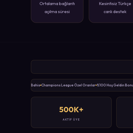
Ortalama bağlantı
Kesintisiz Türkçe
açılma süresi
canlı destek
Süper Lig Canlı Bahis
Champions League Özel Oranlar
%100 Hoş Geldin Bonusu
500K+
AKTIF ÜYE