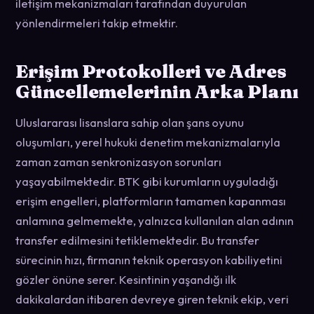
iletişim mekanizmaları tarafından duyurulan
yönlendirmeleri takip etmektir.
Erişim Protokolleri ve Adres
Güncellemelerinin Arka Planı
Uluslararası lisanslara sahip olan şans oyunu
oluşumları, yerel hukuki denetim mekanizmalarıyla
zaman zaman senkronizasyon sorunları
yaşayabilmektedir. BTK gibi kurumların uyguladığı
erişim engelleri, platformların tamamen kapanması
anlamına gelmemekte, yalnızca kullanılan alan adının
transfer edilmesini tetiklemektedir. Bu transfer
sürecinin hızı, firmanın teknik operasyon kabiliyetini
gözler önüne serer. Kesintinin yaşandığı ilk
dakikalardan itibaren devreye giren teknik ekip, veri