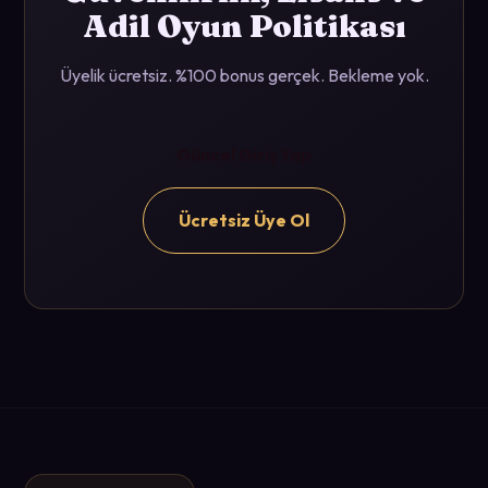
Adil Oyun Politikası
Üyelik ücretsiz. %100 bonus gerçek. Bekleme yok.
Güncel Giriş Yap
Ücretsiz Üye Ol