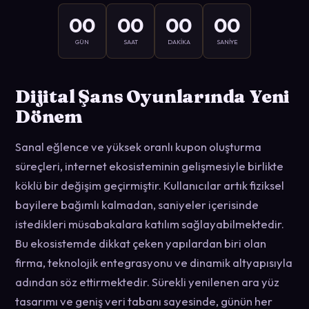
00
00
00
00
GÜN
SAAT
DAKİKA
SANİYE
Dijital Şans Oyunlarında Yeni
Dönem
Sanal eğlence ve yüksek oranlı kupon oluşturma
süreçleri, internet ekosisteminin gelişmesiyle birlikte
köklü bir değişim geçirmiştir. Kullanıcılar artık fiziksel
bayilere bağımlı kalmadan, saniyeler içerisinde
istedikleri müsabakalara katılım sağlayabilmektedir.
Bu ekosistemde dikkat çeken yapılardan biri olan
firma, teknolojik entegrasyonu ve dinamik altyapısıyla
adından söz ettirmektedir. Sürekli yenilenen ara yüz
tasarımı ve geniş veri tabanı sayesinde, günün her