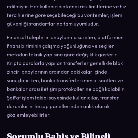
edilmiştir. Her kullanıcının kendi risk limitlerine ve hız
tercihlerine göre seçebileceği bu yöntemler, işlem
güvenliği standartlarına tam uyumludur.
Finansal taleplerin onaylanma süreleri, platformun
finans biriminin çalışma yoğunluğuna ve seçilen
metodun teknik yapısına göre değişiklik gösterir.
Kripto paralarla yapılan transferler genellikle blok
zinciri onaylarının ardından dakikalar içinde
sonuçlanırken, banka transferleri mesai saatleri ve
bankalar arası iletişim protokollerine bağlı kalabilir.
Şeffaf işlem takibi sayesinde kullanıcılar, transfer
durumlarını hesap panellerinden anlık olarak
gözlemleyebilirler.
Sorumlu Bahis ve Bilinçli