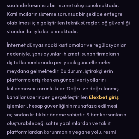
saatinde kesintisiz bir hizmet akışı sunulmaktadır.
Katılımcıların sisteme sorunsuz bir şekilde entegre
olabilmesi için geliştirilen teknik süreçler, ağ güvenliği
standartlarıyla korunmaktadır.
İnternet dünyasındaki kısıtlamalar ve regülasyonlar
nedeniyle, şans oyunları hizmeti sunan firmaların
dijital konumlarında periyodik güncellemeler
meydana gelmektedir. Bu durum, iştirakçilerin
platforma erişirken en güncel veri yollarını
kullanmasını zorunlu kılar. Doğru ve doğrulanmış
kanallar üzerinden gerçekleştirilen
Elexbet giriş
işlemleri, hesap güvenliğinin muhafaza edilmesi
açısından kritik bir öneme sahiptir. Siber korsanların
oluşturabileceği sahte yazılımlardan ve taklit
platformlardan korunmanın yegane yolu, resmi