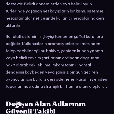
destektir. Belirli dönemlerde veya belirli oyun
türlerinde yaşanan net kayıpların bir kısmı, sistemsel
hesaplamalar neticesinde kullanıcı hesaplarına geri
aktarılır.
Bu telafi sisteminin işleyişi tamamen şeffaf kurallara
bağlıdır. Kullanıcıların promosyonlar sekmesinden
talep edebileceği bu bakiye, yeniden kupon yapma
veya belirli çevrim şartlarının ardından doğrudan
nakit olarak çekilebilme imkanı tanır. Finansal
dengesini kaybeden veya şanssız bir gün geçiren
oyuncular için bu tarz geri ödemeler, kasanın yeniden
toparlanması adına stratejik bir hamle alanı oluşturur.
Değişen Alan Adlarının
Güvenli Takibi