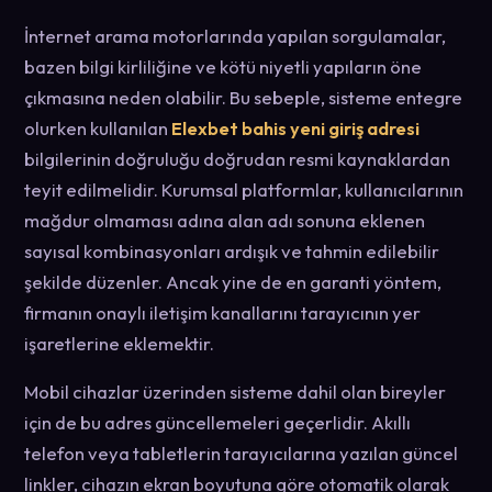
İnternet arama motorlarında yapılan sorgulamalar,
bazen bilgi kirliliğine ve kötü niyetli yapıların öne
çıkmasına neden olabilir. Bu sebeple, sisteme entegre
olurken kullanılan
Elexbet bahis yeni giriş adresi
bilgilerinin doğruluğu doğrudan resmi kaynaklardan
teyit edilmelidir. Kurumsal platformlar, kullanıcılarının
mağdur olmaması adına alan adı sonuna eklenen
sayısal kombinasyonları ardışık ve tahmin edilebilir
şekilde düzenler. Ancak yine de en garanti yöntem,
firmanın onaylı iletişim kanallarını tarayıcının yer
işaretlerine eklemektir.
Mobil cihazlar üzerinden sisteme dahil olan bireyler
için de bu adres güncellemeleri geçerlidir. Akıllı
telefon veya tabletlerin tarayıcılarına yazılan güncel
linkler, cihazın ekran boyutuna göre otomatik olarak