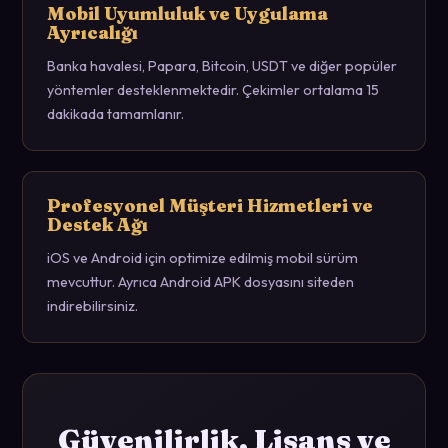
Mobil Uyumluluk ve Uygulama
Ayrıcalığı
Banka havalesi, Papara, Bitcoin, USDT ve diğer popüler
yöntemler desteklenmektedir. Çekimler ortalama 15
dakikada tamamlanır.
Profesyonel Müşteri Hizmetleri ve
Destek Ağı
iOS ve Android için optimize edilmiş mobil sürüm
mevcuttur. Ayrıca Android APK dosyasını siteden
indirebilirsiniz.
Güvenilirlik, Lisans ve