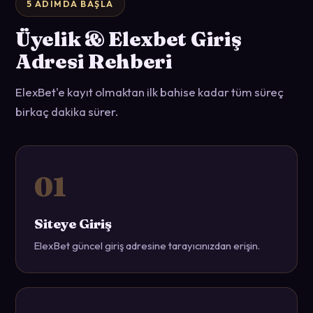
5 ADIMDA BAŞLA
Üyelik & Elexbet Giriş
Adresi Rehberi
ElexBet'e kayıt olmaktan ilk bahise kadar tüm süreç
birkaç dakika sürer.
Siteye Giriş
ElexBet güncel giriş adresine tarayıcınızdan erişin.