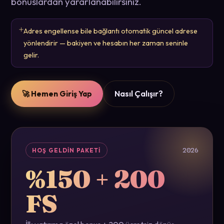
bonuslardan yararlanabilirsiniz.
Adres engellense bile bağlantı otomatik güncel adrese
yönlendirir — bakiyen ve hesabın her zaman seninle
gelir.
Nasıl Çalışır?
🚀 Hemen Giriş Yap
HOŞ GELDIN PAKETI
2026
%150 + 200
FS