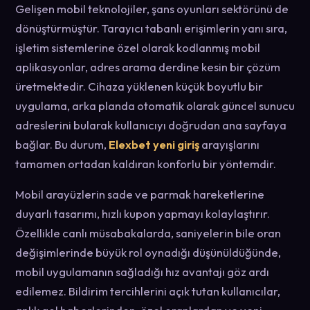
Gelişen mobil teknolojiler, şans oyunları sektörünü de
dönüştürmüştür. Tarayıcı tabanlı erişimlerin yanı sıra,
işletim sistemlerine özel olarak kodlanmış mobil
aplikasyonlar, adres arama derdine kesin bir çözüm
üretmektedir. Cihaza yüklenen küçük boyutlu bir
uygulama, arka planda otomatik olarak güncel sunucu
adreslerini bularak kullanıcıyı doğrudan ana sayfaya
bağlar. Bu durum,
Elexbet yeni giriş
arayışlarını
tamamen ortadan kaldıran konforlu bir yöntemdir.
Mobil arayüzlerin sade ve parmak hareketlerine
duyarlı tasarımı, hızlı kupon yapmayı kolaylaştırır.
Özellikle canlı müsabakalarda, saniyelerin bile oran
değişimlerinde büyük rol oynadığı düşünüldüğünde,
mobil uygulamanın sağladığı hız avantajı göz ardı
edilemez. Bildirim tercihlerini açık tutan kullanıcılar,