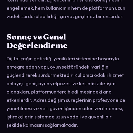
engellemek, hem kullanıcının hem de platformun uzun
vadeli sürdürülebilirliği için vazgeçilmez bir unsurdur.
Sonuç ve Genel
Değerlendirme
Dijital çağın getirdiği yenilikleri sistemine başarıyla
entegre eden yapı, oyun sektöründeki varlığını
güçlendirerek sürdürmektedir. Kullanıcı odaklı hizmet
anlayışı, geniş oyun yelpazesi ve kesintisiz iletişim
olanakları, platformun tercih edilmesindeki ana
etkenlerdir. Adres değişim süreçlerinin profesyonelce
yönetilmesi ve veri güvenliğinden ödün verilmemesi,
iştirakçilerin sistemde uzun vadeli ve güvenli bir
şekilde kalmasını sağlamaktadır.