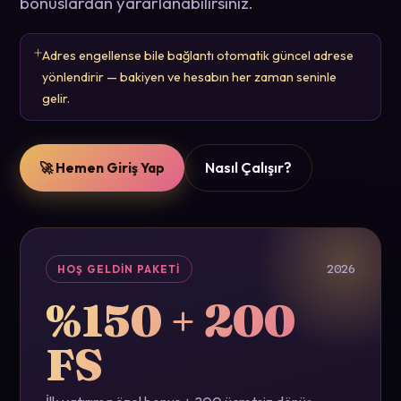
bonuslardan yararlanabilirsiniz.
Adres engellense bile bağlantı otomatik güncel adrese
yönlendirir — bakiyen ve hesabın her zaman seninle
gelir.
Nasıl Çalışır?
🚀 Hemen Giriş Yap
HOŞ GELDIN PAKETI
2026
%150 + 200
FS