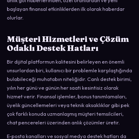
anlık gol haberlerinden, özel oranlardan ve yeni
başlayan finansal etkinliklerden ilk olarak haberdar
olurlar.
Müşteri Hizmetleri ve Çözüm
Odaklı Destek Hatları
Bir dijital platformun kalitesini belirleyen en önemli
unsurlardan biri, kullanıcı bir problemle karşılaştığında
bulabileceği muhatabın niteliğidir. Canlı destek birimi,
yılın her günü ve günün her saati kesintisiz olarak
hizmet verir. Finansal işlemler, bonus tanımlamaları,
üyelik güncellemeleri veya teknik aksaklıklar gibi pek
çok farklı konuda uzmanlaşmış müşteri temsilcileri,
chat pencereleri üzerinden anlık çözümler üretir.
E-posta kanalları ve sosyal medya destek hatları da