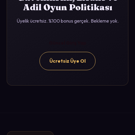
Adil Oyun Politikası
Üyelik ücretsiz. %100 bonus gerçek. Bekleme yok.
Güncel Giriş Yap
Ücretsiz Üye Ol