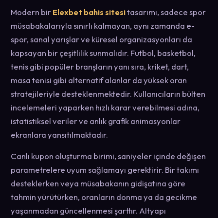
Modern bir
Elexbet bahis sitesi
tasarımı, sadece spor
müsabakalarıyla sınırlı kalmayan, aynı zamanda e-
spor, sanal yarışlar ve küresel organizasyonları da
kapsayan bir çeşitlilik sunmalıdır. Futbol, basketbol,
tenis gibi popüler branşların yanı sıra, kriket, dart,
masa tenisi gibi alternatif alanlar da yüksek oran
stratejileriyle desteklenmektedir. Kullanıcıların bülten
incelemeleri yaparken hızlı karar verebilmesi adına,
istatistiksel veriler ve anlık grafik animasyonlar
ekranlara yansıtılmaktadır.
Canlı kupon oluşturma birimi, saniyeler içinde değişen
parametrelere uyum sağlamayı gerektirir. Bir takımı
desteklerken veya müsabakanın gidişatına göre
tahmin yürütürken, oranların donma ya da gecikme
yaşanmadan güncellenmesi şarttır. Altyapı