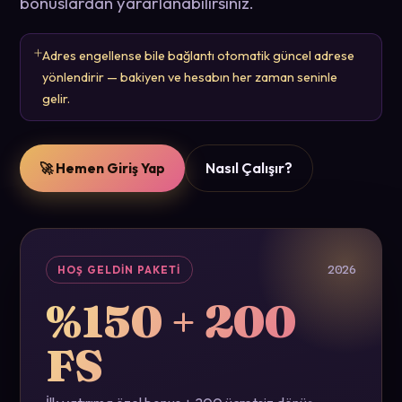
bonuslardan yararlanabilirsiniz.
Adres engellense bile bağlantı otomatik güncel adrese
yönlendirir — bakiyen ve hesabın her zaman seninle
gelir.
Nasıl Çalışır?
🚀 Hemen Giriş Yap
HOŞ GELDIN PAKETI
2026
%150 + 200
FS