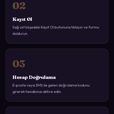
Kayıt Ol
Sağ üst köşedeki Kayıt Ol butonuna tıklayın ve formu
doldurun.
Hesap Doğrulama
E-posta veya SMS ile gelen doğrulama kodunu
girerek hesabınızı aktive edin.