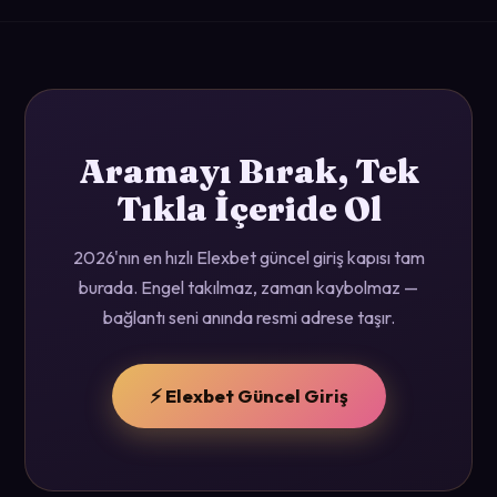
Aramayı Bırak, Tek
Tıkla İçeride Ol
2026'nın en hızlı Elexbet güncel giriş kapısı tam
burada. Engel takılmaz, zaman kaybolmaz —
bağlantı seni anında resmi adrese taşır.
⚡ Elexbet Güncel Giriş