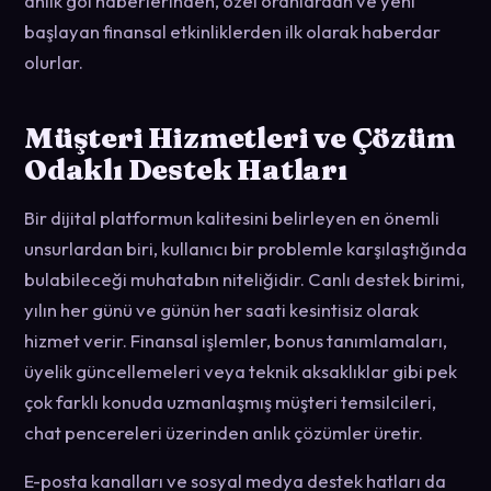
anlık gol haberlerinden, özel oranlardan ve yeni
başlayan finansal etkinliklerden ilk olarak haberdar
olurlar.
Müşteri Hizmetleri ve Çözüm
Odaklı Destek Hatları
Bir dijital platformun kalitesini belirleyen en önemli
unsurlardan biri, kullanıcı bir problemle karşılaştığında
bulabileceği muhatabın niteliğidir. Canlı destek birimi,
yılın her günü ve günün her saati kesintisiz olarak
hizmet verir. Finansal işlemler, bonus tanımlamaları,
üyelik güncellemeleri veya teknik aksaklıklar gibi pek
çok farklı konuda uzmanlaşmış müşteri temsilcileri,
chat pencereleri üzerinden anlık çözümler üretir.
E-posta kanalları ve sosyal medya destek hatları da