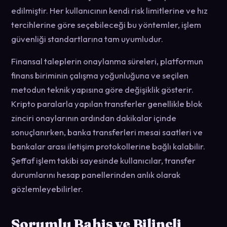
edilmiştir. Her kullanıcının kendi risk limitlerine ve hız
tercihlerine göre seçebileceği bu yöntemler, işlem
güvenliği standartlarına tam uyumludur.
Finansal taleplerin onaylanma süreleri, platformun
finans biriminin çalışma yoğunluğuna ve seçilen
metodun teknik yapısına göre değişiklik gösterir.
Kripto paralarla yapılan transferler genellikle blok
zinciri onaylarının ardından dakikalar içinde
sonuçlanırken, banka transferleri mesai saatleri ve
bankalar arası iletişim protokollerine bağlı kalabilir.
Şeffaf işlem takibi sayesinde kullanıcılar, transfer
durumlarını hesap panellerinden anlık olarak
gözlemleyebilirler.
Sorumlu Bahis ve Bilinçli