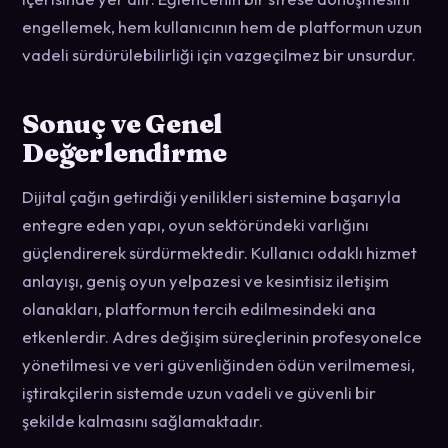
engellemek, hem kullanıcının hem de platformun uzun
vadeli sürdürülebilirliği için vazgeçilmez bir unsurdur.
Sonuç ve Genel
Değerlendirme
Dijital çağın getirdiği yenilikleri sistemine başarıyla
entegre eden yapı, oyun sektöründeki varlığını
güçlendirerek sürdürmektedir. Kullanıcı odaklı hizmet
anlayışı, geniş oyun yelpazesi ve kesintisiz iletişim
olanakları, platformun tercih edilmesindeki ana
etkenlerdir. Adres değişim süreçlerinin profesyonelce
yönetilmesi ve veri güvenliğinden ödün verilmemesi,
iştirakçilerin sistemde uzun vadeli ve güvenli bir
şekilde kalmasını sağlamaktadır.