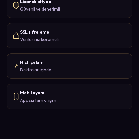
Lisanslı altyapı
Güvenli ve denetimli
SSL şifreleme
Verileriniz korumalı
Hızlı çekim
Dakikalar içinde
Mobil uyum
App'siz tam erişim