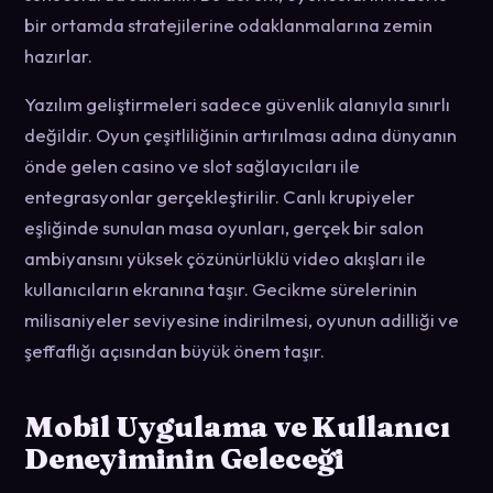
bir ortamda stratejilerine odaklanmalarına zemin
hazırlar.
Yazılım geliştirmeleri sadece güvenlik alanıyla sınırlı
değildir. Oyun çeşitliliğinin artırılması adına dünyanın
önde gelen casino ve slot sağlayıcıları ile
entegrasyonlar gerçekleştirilir. Canlı krupiyeler
eşliğinde sunulan masa oyunları, gerçek bir salon
ambiyansını yüksek çözünürlüklü video akışları ile
kullanıcıların ekranına taşır. Gecikme sürelerinin
milisaniyeler seviyesine indirilmesi, oyunun adilliği ve
şeffaflığı açısından büyük önem taşır.
Mobil Uygulama ve Kullanıcı
Deneyiminin Geleceği