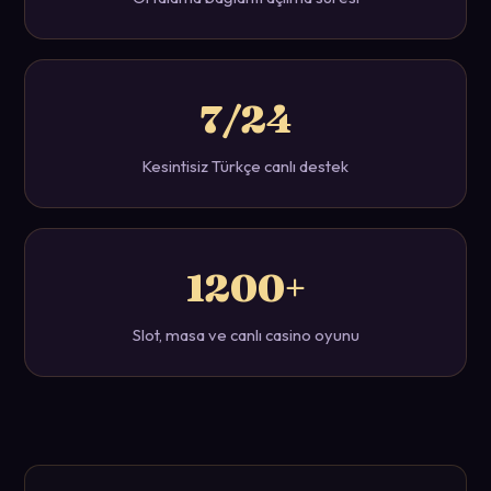
7/24
Kesintisiz Türkçe canlı destek
1200+
Slot, masa ve canlı casino oyunu