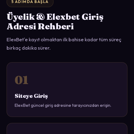
5 ADIMDA BAŞLA
Üyelik & Elexbet Giriş
Adresi Rehberi
ElexBet'e kayıt olmaktan ilk bahise kadar tüm süreç
birkaç dakika sürer.
Siteye Giriş
ElexBet güncel giriş adresine tarayıcınızdan erişin.