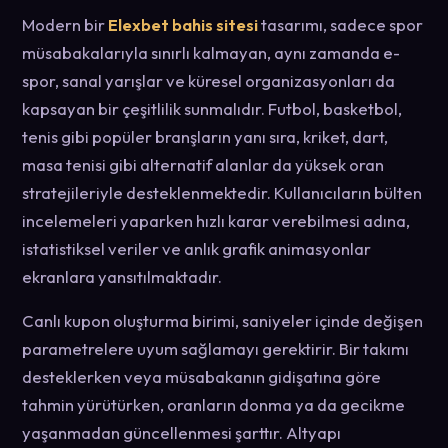
Modern bir
Elexbet bahis sitesi
tasarımı, sadece spor
müsabakalarıyla sınırlı kalmayan, aynı zamanda e-
spor, sanal yarışlar ve küresel organizasyonları da
kapsayan bir çeşitlilik sunmalıdır. Futbol, basketbol,
tenis gibi popüler branşların yanı sıra, kriket, dart,
masa tenisi gibi alternatif alanlar da yüksek oran
stratejileriyle desteklenmektedir. Kullanıcıların bülten
incelemeleri yaparken hızlı karar verebilmesi adına,
istatistiksel veriler ve anlık grafik animasyonlar
ekranlara yansıtılmaktadır.
Canlı kupon oluşturma birimi, saniyeler içinde değişen
parametrelere uyum sağlamayı gerektirir. Bir takımı
desteklerken veya müsabakanın gidişatına göre
tahmin yürütürken, oranların donma ya da gecikme
yaşanmadan güncellenmesi şarttır. Altyapı