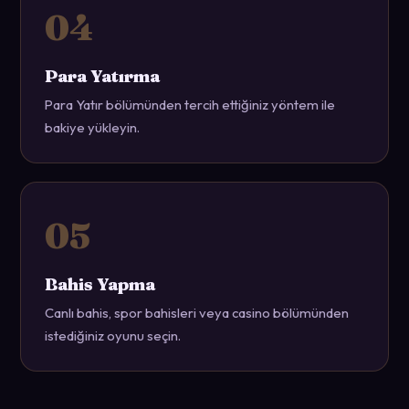
Para Yatırma
Para Yatır bölümünden tercih ettiğiniz yöntem ile
bakiye yükleyin.
Bahis Yapma
Canlı bahis, spor bahisleri veya casino bölümünden
istediğiniz oyunu seçin.