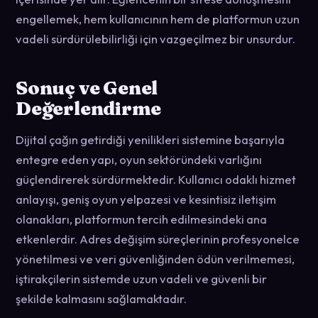
engellemek, hem kullanıcının hem de platformun uzun
vadeli sürdürülebilirliği için vazgeçilmez bir unsurdur.
Sonuç ve Genel
Değerlendirme
Dijital çağın getirdiği yenilikleri sistemine başarıyla
entegre eden yapı, oyun sektöründeki varlığını
güçlendirerek sürdürmektedir. Kullanıcı odaklı hizmet
anlayışı, geniş oyun yelpazesi ve kesintisiz iletişim
olanakları, platformun tercih edilmesindeki ana
etkenlerdir. Adres değişim süreçlerinin profesyonelce
yönetilmesi ve veri güvenliğinden ödün verilmemesi,
iştirakçilerin sistemde uzun vadeli ve güvenli bir
şekilde kalmasını sağlamaktadır.