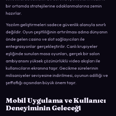
bir ortamda stratejilerine odaklanmalarına zemin
hazırlar.
Yazılım geliştirmeleri sadece güvenlik alanıyla sınırlı
değildir. Oyun çeşitliliğinin artırılması adına dünyanın
önde gelen casino ve slot sağlayıcıları ile
entegrasyonlar gerçekleştirilir. Canlı krupiyeler
eşliğinde sunulan masa oyunları, gerçek bir salon
ambiyansını yüksek çözünürlüklü video akışları ile
kullanıcıların ekranına taşır. Gecikme sürelerinin
milisaniyeler seviyesine indirilmesi, oyunun adilliği ve
şeffaflığı açısından büyük önem taşır.
Mobil Uygulama ve Kullanıcı
Deneyiminin Geleceği