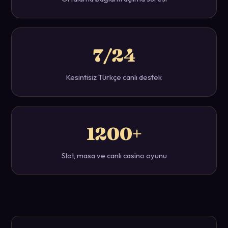
7/24
Kesintisiz Türkçe canlı destek
1200+
Slot, masa ve canlı casino oyunu