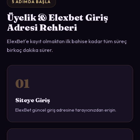
5 ADIMDA BAŞLA
Üyelik & Elexbet Giriş
Adresi Rehberi
ElexBet'e kayıt olmaktan ilk bahise kadar tüm süreç
birkaç dakika sürer.
Siteye Giriş
ElexBet güncel giriş adresine tarayıcınızdan erişin.