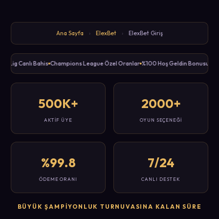
Ana Sayfa
›
ElexBet
›
ElexBet Giriş
r Lig Canlı Bahis
Champions League Özel Oranlar
%100 Hoş Geldin Bonusu
Anl
500K+
2000+
AKTIF ÜYE
OYUN SEÇENEĞI
%99.8
7/24
ÖDEME ORANI
CANLI DESTEK
BÜYÜK ŞAMPIYONLUK TURNUVASINA KALAN SÜRE