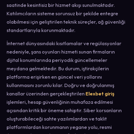
saatinde kesintisiz bir hizmet akışı sunulmaktadır.
Katılımcıların sisteme sorunsuz bir şekilde entegre
olabilmesi için geliştirilen teknik süreçler, ağ güvenliği
standartlarıyla korunmaktadır.
İnternet dünyasındaki kısıtlamalar ve regülasyonlar
nedeniyle, şans oyunları hizmeti sunan firmaların
dijital konumlarında periyodik güncellemeler
meydana gelmektedir. Bu durum, iştirakçilerin
platforma erişirken en güncel veri yollarını
kullanmasını zorunlu kılar. Doğru ve doğrulanmış
kanallar üzerinden gerçekleştirilen
Elexbet giriş
işlemleri, hesap güvenliğinin muhafaza edilmesi
açısından kritik bir öneme sahiptir. Siber korsanların
oluşturabileceği sahte yazılımlardan ve taklit
platformlardan korunmanın yegane yolu, resmi