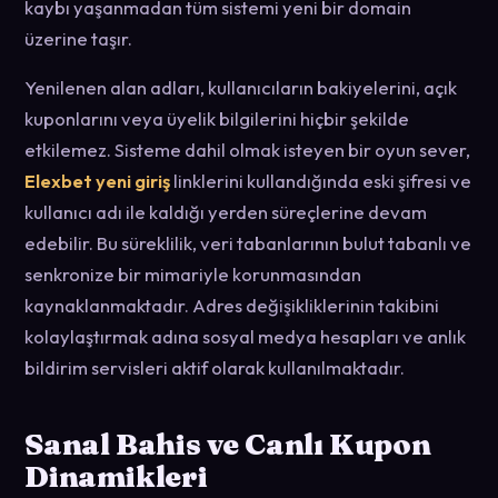
kaybı yaşanmadan tüm sistemi yeni bir domain
üzerine taşır.
Yenilenen alan adları, kullanıcıların bakiyelerini, açık
kuponlarını veya üyelik bilgilerini hiçbir şekilde
etkilemez. Sisteme dahil olmak isteyen bir oyun sever,
Elexbet yeni giriş
linklerini kullandığında eski şifresi ve
kullanıcı adı ile kaldığı yerden süreçlerine devam
edebilir. Bu süreklilik, veri tabanlarının bulut tabanlı ve
senkronize bir mimariyle korunmasından
kaynaklanmaktadır. Adres değişikliklerinin takibini
kolaylaştırmak adına sosyal medya hesapları ve anlık
bildirim servisleri aktif olarak kullanılmaktadır.
Sanal Bahis ve Canlı Kupon
Dinamikleri