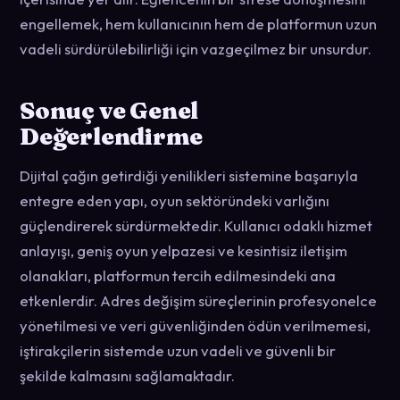
engellemek, hem kullanıcının hem de platformun uzun
vadeli sürdürülebilirliği için vazgeçilmez bir unsurdur.
Sonuç ve Genel
Değerlendirme
Dijital çağın getirdiği yenilikleri sistemine başarıyla
entegre eden yapı, oyun sektöründeki varlığını
güçlendirerek sürdürmektedir. Kullanıcı odaklı hizmet
anlayışı, geniş oyun yelpazesi ve kesintisiz iletişim
olanakları, platformun tercih edilmesindeki ana
etkenlerdir. Adres değişim süreçlerinin profesyonelce
yönetilmesi ve veri güvenliğinden ödün verilmemesi,
iştirakçilerin sistemde uzun vadeli ve güvenli bir
şekilde kalmasını sağlamaktadır.