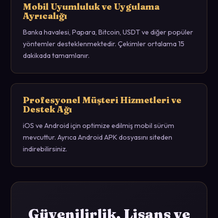
Mobil Uyumluluk ve Uygulama
Ayrıcalığı
Banka havalesi, Papara, Bitcoin, USDT ve diğer popüler
yöntemler desteklenmektedir. Çekimler ortalama 15
dakikada tamamlanır.
Profesyonel Müşteri Hizmetleri ve
Destek Ağı
iOS ve Android için optimize edilmiş mobil sürüm
mevcuttur. Ayrıca Android APK dosyasını siteden
indirebilirsiniz.
Güvenilirlik, Lisans ve