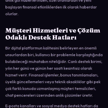
anlık gol haberlerinden, özel oranlardan ve yeni
başlayan finansal etkinliklerden ilk olarak haberdar
olurlar.
Müşteri Hizmetleri ve Çözüm
Odaklı Destek Hatları
Bir dijital platformun kalitesini belirleyen en önemli
unsurlardan biri, kullanıcı bir problemle karşılaştığında
bulabileceği muhatabın niteliğidir. Canlı destek birimi,
yılın her günü ve günün her saati kesintisiz olarak
hizmet verir. Finansal işlemler, bonus tanımlamaları,
üyelik güncellemeleri veya teknik aksaklıklar gibi pek
çok farklı konuda uzmanlaşmış müşteri temsilcileri,
chat pencereleri üzerinden anlık çözümler üretir.
E-posta kanalları ve sosyal medya destek hatları da