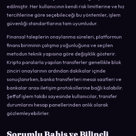
edilmiştir. Her kullanıcının kendi risk limitlerine ve hız
tercihlerine göre seçebileceği bu yöntemler, işlem
güvenliği standartlarına tam uyumludur.
Finansal taleplerin onaylanma süreleri, platformun
finans biriminin çalışma yoğunluğuna ve seçilen
metodun teknik yapısına göre değişiklik gösterir.
Kripto paralarla yapılan transferler genellikle blok
zinciri onaylarının ardından dakikalar içinde
sonuçlanırken, banka transferleri mesai saatleri ve
bankalar arası iletişim protokollerine bağlı kalabilir.
Şeffaf işlem takibi sayesinde kullanıcılar, transfer
durumlarını hesap panellerinden anlık olarak
gözlemleyebilirler.
Sorumlu Bahis ve Bilinçli