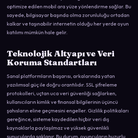
optimize edilen mobil ara yüze yönlendirme sağlar. Bu
sayede, bilgisayar başında olma zorunluluğu ortadan
kalkar ve taşınabilir internetin olduğu her yerde oyun
katılımı mümkün hale gelir.
Teknolojik Altyapı ve Veri
Koruma Standartları
Sanal platformların başarısı, arkalarında yatan
yazılımsal güç ile doğru orantılıdır. SSL şifreleme
protokolleri, uçtan uca veri güvenliği sağlarken,
kullanıcıların kimlik ve finansal bilgilerinin üçüncü
şahısların eline geçmesini engeller. Gizlilik politikaları
gereğince, sisteme kaydedilen hiçbir veri dış
kaynaklarla paylaşılmaz ve yüksek güvenlikli
sunucularda saklanır. Bu durum, oyuncuların huzurlu