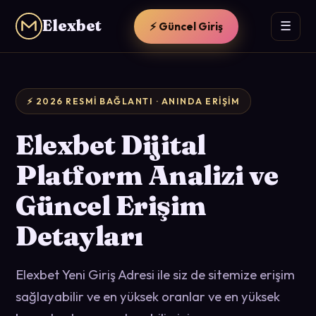
Elexbet
☰
⚡ Güncel Giriş
⚡ 2026 RESMI BAĞLANTI · ANINDA ERIŞIM
Elexbet Dijital
Platform Analizi ve
Güncel Erişim
Detayları
Elexbet Yeni Giriş Adresi ile siz de sitemize erişim
sağlayabilir ve en yüksek oranlar ve en yüksek