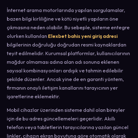
İnternet arama motorlarında yapılan sorgulamalar,
bazen bilgi kirliliğine ve kötü niyetli yapıların öne
çıkmasına neden olabilir. Bu sebeple, sisteme entegre
olurken kullanılan
Elexbet bahis yeni giriş adresi
bilgilerinin doğruluğu doğrudan resmi kaynaklardan
teyit edilmelidir. Kurumsal platformlar, kullanıcılarının
mağdur olmaması adına alan adı sonuna eklenen
sayısal kombinasyonları ardışık ve tahmin edilebilir
şekilde düzenler. Ancak yine de en garanti yöntem,
firmanın onaylı iletişim kanallarını tarayıcının yer
işaretlerine eklemektir.
Mobil cihazlar üzerinden sisteme dahil olan bireyler
için de bu adres güncellemeleri geçerlidir. Akıllı
telefon veya tabletlerin tarayıcılarına yazılan güncel
linkler, cihazın ekran boyutuna göre otomatik olarak