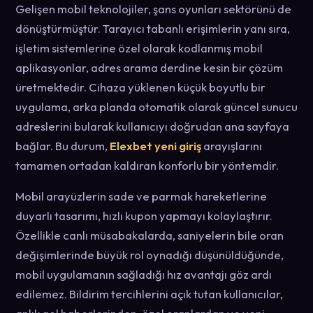
Gelişen mobil teknolojiler, şans oyunları sektörünü de
dönüştürmüştür. Tarayıcı tabanlı erişimlerin yanı sıra,
işletim sistemlerine özel olarak kodlanmış mobil
aplikasyonlar, adres arama derdine kesin bir çözüm
üretmektedir. Cihaza yüklenen küçük boyutlu bir
uygulama, arka planda otomatik olarak güncel sunucu
adreslerini bularak kullanıcıyı doğrudan ana sayfaya
bağlar. Bu durum,
Elexbet yeni giriş
arayışlarını
tamamen ortadan kaldıran konforlu bir yöntemdir.
Mobil arayüzlerin sade ve parmak hareketlerine
duyarlı tasarımı, hızlı kupon yapmayı kolaylaştırır.
Özellikle canlı müsabakalarda, saniyelerin bile oran
değişimlerinde büyük rol oynadığı düşünüldüğünde,
mobil uygulamanın sağladığı hız avantajı göz ardı
edilemez. Bildirim tercihlerini açık tutan kullanıcılar,