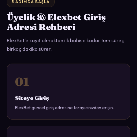
5 ADIMDA BAŞLA
Üyelik & Elexbet Giriş
Adresi Rehberi
ElexBet'e kayıt olmaktan ilk bahise kadar tüm süreç
birkaç dakika sürer.
Siteye Giriş
ElexBet güncel giriş adresine tarayıcınızdan erişin.