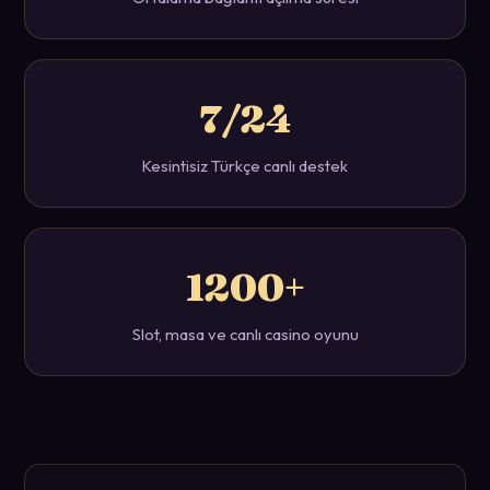
7/24
Kesintisiz Türkçe canlı destek
1200+
Slot, masa ve canlı casino oyunu