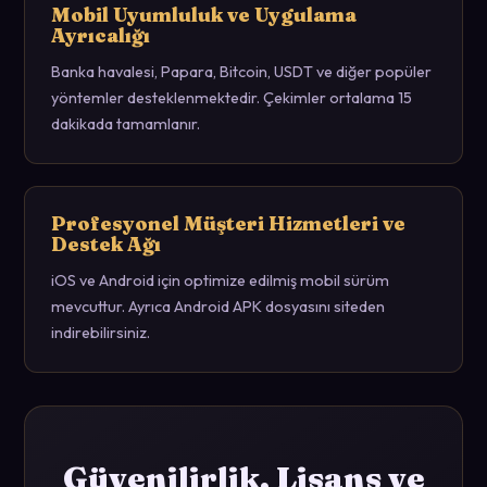
Mobil Uyumluluk ve Uygulama
Ayrıcalığı
Banka havalesi, Papara, Bitcoin, USDT ve diğer popüler
yöntemler desteklenmektedir. Çekimler ortalama 15
dakikada tamamlanır.
Profesyonel Müşteri Hizmetleri ve
Destek Ağı
iOS ve Android için optimize edilmiş mobil sürüm
mevcuttur. Ayrıca Android APK dosyasını siteden
indirebilirsiniz.
Güvenilirlik, Lisans ve