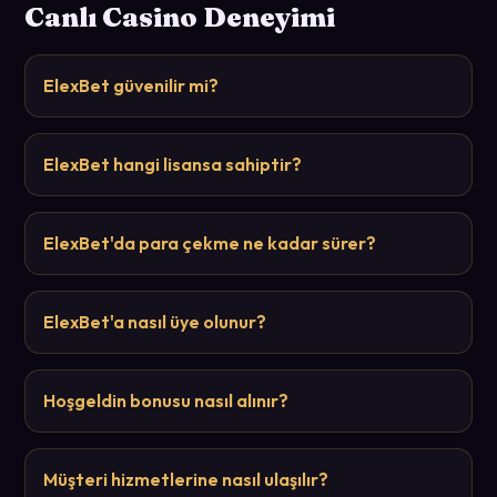
Canlı Casino Deneyimi
ElexBet güvenilir mi?
Evet, ElexBet uluslararası Curaçao eGaming lisansına
sahip, güçlü SSL şifreleme kullanan ve milyonlarca
ElexBet hangi lisansa sahiptir?
kullanıcıya kesintisiz hizmet veren güvenilir bir bahis
ElexBet, Curaçao eGaming otoritesi tarafından verilen
platformudur. Platform, bağımsız denetim kuruluşları
uluslararası çevrimiçi bahis lisansı ile faaliyet
tarafından düzenli olarak incelenmektedir.
ElexBet'da para çekme ne kadar sürer?
göstermektedir. Bu lisans kapsamında platform; adil
ElexBet'da para çekme işlemleri genellikle 15 dakika ile
oyun, güvenli ödeme altyapısı ve kişisel verilerin
24 saat arasında tamamlanmaktadır. Papara ve kripto
korunması standartlarını karşılamak zorundadır.
ElexBet'a nasıl üye olunur?
para transferleri en hızlı yöntemlerdir. Banka havalesi
ElexBet'a üye olmak çok basittir: Güncel siteye girin,
işlemleri ise bankaya göre 1-3 iş günü sürebilir.
"Üye Ol" butonuna tıklayın, kişisel bilgilerinizi doldurun,
Hoşgeldin bonusu nasıl alınır?
e-posta veya SMS ile hesabınızı doğrulayın. Tüm süreç
Üye olduktan sonra ilk para yatırma işleminizi
yaklaşık 3-5 dakika sürmektedir.
gerçekleştirin. İlgili bonus promosyon sayfasından
Müşteri hizmetlerine nasıl ulaşılır?
bonusu talep edin veya yatırım sırasında bonus