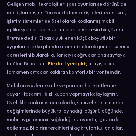
Gelişen mobil teknolojiler, şans oyunları sektörünü de
dönüştürmüştür. Tarayıcı tabanlı erişimlerin yanı sıra,
işletim sistemlerine özel olarak kodlanmış mobil
aplikasyonlar, adres arama derdine kesin bir çözüm
üretmektedir. Cihaza yüklenen küçük boyutlu bir
uygulama, arka planda otomatik olarak güncel sunucu
adreslerini bularak kullanıcıyı doğrudan ana sayfaya
bağlar. Bu durum,
Elexbet yeni giriş
arayışlarını
tamamen ortadan kaldıran konforlu bir yöntemdir.
Mobil arayüzlerin sade ve parmak hareketlerine
duyarlı tasarımı, hızlı kupon yapmayı kolaylaştırır.
Özellikle canlı müsabakalarda, saniyelerin bile oran
değişimlerinde büyük rol oynadığı düşünüldüğünde,
mobil uygulamanın sağladığı hız avantajı göz ardı
edilemez. Bildirim tercihlerini açık tutan kullanıcılar,