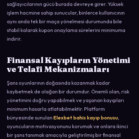
sağlayıcılarının gücü burada devreye girer. Yüksek
işlem hacmine sahip sunucular, binlerce kullanıcının
aynı anda tek bir maça yönelmesi durumunda bile
stabil kalarak kupon onaylama sürelerini minimuma
indirir.
Finansal Kayıpların Yönetimi
ve Telafi Mekanizmaları
Şans oyunlarının doğasında kazanmak kadar
kaybetmek de olağan bir durumdur. Önemli olan, risk
yönetimini doğru yapabilmek ve yaşanan kayıpları
minimum hasarla atlatabilmektir. Platform
bünyesinde sunulan
Elexbet bahis kayıp bonusu
,
oyuncuların motivasyonunu korumak ve onlara ikinci
bir şans tanımak amacıyla geliştirilmiş bir finansal