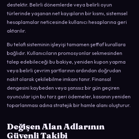
destektir. Belirli dönemlerde veya belirli oyun
türlerinde yaşanan net kayıpların bir kısmı, sistemsel
hesaplamalar neticesinde kullanıcı hesaplarına geri
aktarılır.
Bu telafi sisteminin işleyişi tamamen şeffaf kurallara
bağlıdır. Kullanıcıların promosyonlar sekmesinden
talep edebileceği bu bakiye, yeniden kupon yapma
veya belirli çevrim şartlarının ardından doğrudan
nakit olarak çekilebilme imkanı tanır. Finansal
dengesini kaybeden veya şanssız bir gün geçiren
oyuncular için bu tarz geri ödemeler, kasanın yeniden
toparlanması adına stratejik bir hamle alanı oluşturur.
Değişen Alan Adlarının
Güvenli Takibi