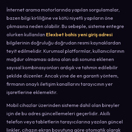
İnternet arama motorlarında yapılan sorgulamalar,
bazen bilgi kirliliğine ve kötü niyetli yapıların öne
çıkmasına neden olabilir. Bu sebeple, sisteme entegre
olurken kullanılan
Elexbet bahis yeni giriş adresi
bilgilerinin doğruluğu doğrudan resmi kaynaklardan
teyit edilmelidir. Kurumsal platformlar, kullanıcılarının
mağdur olmaması adına alan adı sonuna eklenen
sayısal kombinasyonları ardışık ve tahmin edilebilir
şekilde düzenler. Ancak yine de en garanti yöntem,
firmanın onaylı iletişim kanallarını tarayıcının yer
işaretlerine eklemektir.
Mobil cihazlar üzerinden sisteme dahil olan bireyler
için de bu adres güncellemeleri geçerlidir. Akıllı
telefon veya tabletlerin tarayıcılarına yazılan güncel
linkler, cihazın ekran boyutuna göre otomatik olarak