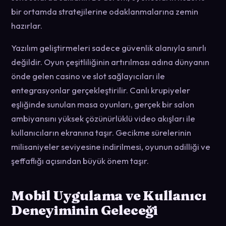
bir ortamda stratejilerine odaklanmalarına zemin
hazırlar.
Yazılım geliştirmeleri sadece güvenlik alanıyla sınırlı
değildir. Oyun çeşitliliğinin artırılması adına dünyanın
önde gelen casino ve slot sağlayıcıları ile
entegrasyonlar gerçekleştirilir. Canlı krupiyeler
eşliğinde sunulan masa oyunları, gerçek bir salon
ambiyansını yüksek çözünürlüklü video akışları ile
kullanıcıların ekranına taşır. Gecikme sürelerinin
milisaniyeler seviyesine indirilmesi, oyunun adilliği ve
şeffaflığı açısından büyük önem taşır.
Mobil Uygulama ve Kullanıcı
Deneyiminin Geleceği