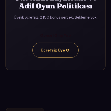
Adil Oyun Politikası
Üyelik ücretsiz. %100 bonus gerçek. Bekleme yok.
Güncel Giriş Yap
Ücretsiz Üye Ol