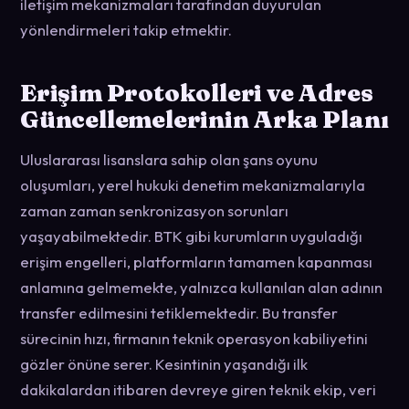
iletişim mekanizmaları tarafından duyurulan
yönlendirmeleri takip etmektir.
Erişim Protokolleri ve Adres
Güncellemelerinin Arka Planı
Uluslararası lisanslara sahip olan şans oyunu
oluşumları, yerel hukuki denetim mekanizmalarıyla
zaman zaman senkronizasyon sorunları
yaşayabilmektedir. BTK gibi kurumların uyguladığı
erişim engelleri, platformların tamamen kapanması
anlamına gelmemekte, yalnızca kullanılan alan adının
transfer edilmesini tetiklemektedir. Bu transfer
sürecinin hızı, firmanın teknik operasyon kabiliyetini
gözler önüne serer. Kesintinin yaşandığı ilk
dakikalardan itibaren devreye giren teknik ekip, veri