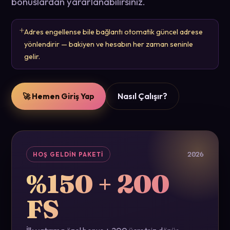
bonuslardan yararlanabilirsiniz.
Adres engellense bile bağlantı otomatik güncel adrese
yönlendirir — bakiyen ve hesabın her zaman seninle
gelir.
Nasıl Çalışır?
🚀 Hemen Giriş Yap
HOŞ GELDIN PAKETI
2026
%150 + 200
FS