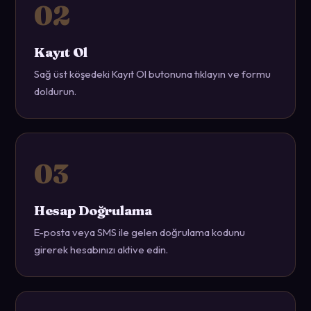
Kayıt Ol
Sağ üst köşedeki Kayıt Ol butonuna tıklayın ve formu
doldurun.
Hesap Doğrulama
E-posta veya SMS ile gelen doğrulama kodunu
girerek hesabınızı aktive edin.