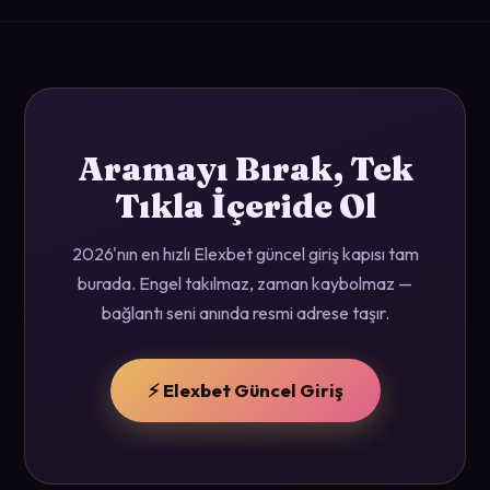
Aramayı Bırak, Tek
Tıkla İçeride Ol
2026'nın en hızlı Elexbet güncel giriş kapısı tam
burada. Engel takılmaz, zaman kaybolmaz —
bağlantı seni anında resmi adrese taşır.
⚡ Elexbet Güncel Giriş