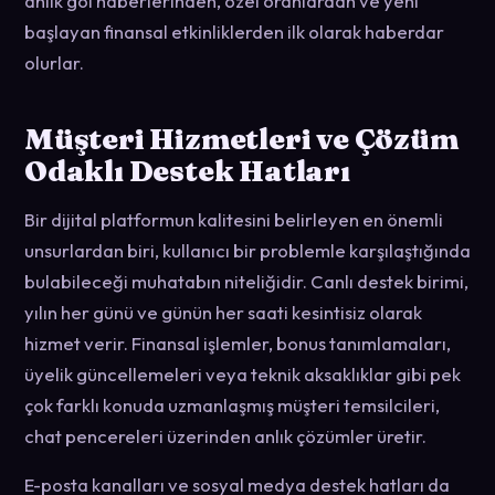
anlık gol haberlerinden, özel oranlardan ve yeni
başlayan finansal etkinliklerden ilk olarak haberdar
olurlar.
Müşteri Hizmetleri ve Çözüm
Odaklı Destek Hatları
Bir dijital platformun kalitesini belirleyen en önemli
unsurlardan biri, kullanıcı bir problemle karşılaştığında
bulabileceği muhatabın niteliğidir. Canlı destek birimi,
yılın her günü ve günün her saati kesintisiz olarak
hizmet verir. Finansal işlemler, bonus tanımlamaları,
üyelik güncellemeleri veya teknik aksaklıklar gibi pek
çok farklı konuda uzmanlaşmış müşteri temsilcileri,
chat pencereleri üzerinden anlık çözümler üretir.
E-posta kanalları ve sosyal medya destek hatları da