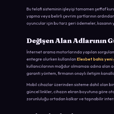
Bu telafi sisteminin işleyişi tamamen şeffaf k
yapma veya belirli çevrim şartlarının ardından
oyuncular için bu tarz geri ödemeler, kasanın 
Değişen Alan Adlarının G
İnternet arama motorlarında yapılan sorgulamala
entegre olurken kullanılan
Elexbet bahis yeni g
kullanıcılarının mağdur olmaması adına alan ad
garanti yöntem, firmanın onaylı iletişim kanalla
Mobil cihazlar üzerinden sisteme dahil olan bir
güncel linkler, cihazın ekran boyutuna göre o
zorunluluğu ortadan kalkar ve taşınabilir inte