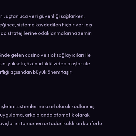
ri, uçtan uca veri güvenliği sağlarken,
ereğince, sisteme kaydedilen hiçbir veri dış
amda stratejilerine odaklanmalarına zemin
önde gelen casino ve slot sağlayıcıları ile
nı yüksek çözünürlüklü video akışları ile
aflığı açısından büyük önem taşır.
, işletim sistemlerine özel olarak kodlanmış
r uygulama, arka planda otomatik olarak
ayışlarını tamamen ortadan kaldıran konforlu