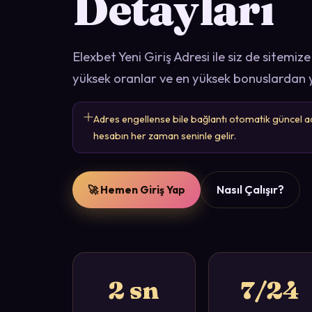
Detayları
Elexbet Yeni Giriş Adresi ile siz de sitemiz
yüksek oranlar ve en yüksek bonuslardan y
Adres engellense bile bağlantı otomatik güncel a
hesabın her zaman seninle gelir.
Nasıl Çalışır?
🚀 Hemen Giriş Yap
2 sn
7/24