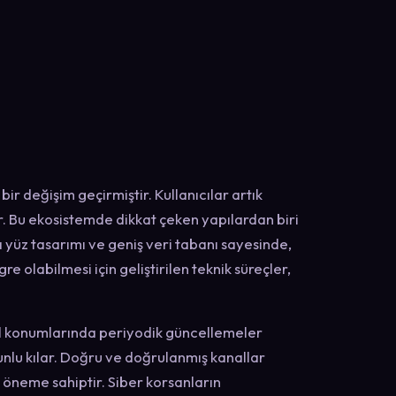
ir değişim geçirmiştir. Kullanıcılar artık
r. Bu ekosistemde dikkat çeken yapılardan biri
 yüz tasarımı ve geniş veri tabanı sayesinde,
e olabilmesi için geliştirilen teknik süreçler,
tal konumlarında periyodik güncellemeler
unlu kılar. Doğru ve doğrulanmış kanallar
r öneme sahiptir. Siber korsanların