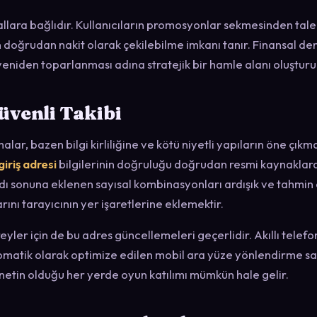
urallara bağlıdır. Kullanıcıların promosyonlar sekmesinden ta
 doğrudan nakit olarak çekilebilme imkanı tanır. Finansal d
yeniden toparlanması adına stratejik bir hamle alanı oluşturu
üvenli Takibi
r, bazen bilgi kirliliğine ve kötü niyetli yapıların öne çıkm
iriş adresi
bilgilerinin doğruluğu doğrudan resmi kaynaklarda
ı sonuna eklenen sayısal kombinasyonları ardışık ve tahmin e
rını tarayıcının yer işaretlerine eklemektir.
eyler için de bu adres güncellemeleri geçerlidir. Akıllı telefo
tomatik olarak optimize edilen mobil ara yüze yönlendirme sa
rnetin olduğu her yerde oyun katılımı mümkün hale gelir.