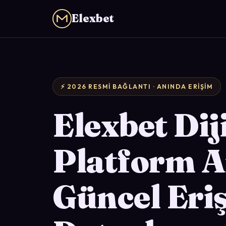
Elexbet
⚡ 2026 RESMI BAĞLANTI · ANINDA ERIŞIM
Elexbet Dij
Platform An
Güncel Eri