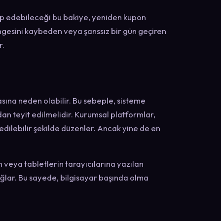
lep edebileceği bu bakiye, yeniden kupon
engesini kaybeden veya şanssız bir gün geçiren
r.
asına neden olabilir. Bu sebeple, sisteme
n teyit edilmelidir. Kurumsal platformlar,
dilebilir şekilde düzenler. Ancak yine de en
n veya tabletlerin tarayıcılarına yazılan
ğlar. Bu sayede, bilgisayar başında olma