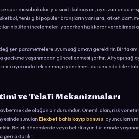
ce spor müsabakalarıyla sınırlı kalmayan, aynı zamanda e-sp
sketbol, tenis gibi popüler branşların yanı sıra, kriket, dart, 
ıların bülten incelemeleri yaparken hızlı karar verebilmesi adı
e değişen parametrelere uyum sağlamayı gerektirir. Bir takı
a gecikme yaşanmadan güncellenmesi şarttır. Altyapı sağlay
nıcının aynı anda tek bir maça yönelmesi durumunda bile stab
timi ve Telafi Mekanizmaları
aybetmek de olağan bir durumdur. Önemli olan, risk yönetim
nyesinde sunulan
Elexbet bahis kayıp bonusu
, oyuncuların m
ektir. Belirli dönemlerde veya belirli oyun türlerinde yaşanan 
geri aktarılır.