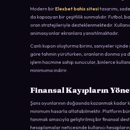
Modern bir
Elexbet bahis sitesi
tasarımı, sade
da kapsayan bir çeşitlilik sunmalıdır. Futbol, ba
oran stratejileriyle desteklenmektedir. Kullanıc
animasyonlar ekranlara yansıtılmaktadır.
Canlı kupon oluşturma birimi, saniyeler içind
göre tahmin yürütürken, oranların donma ya d
işlem hacmine sahip sunucular, binlerce kulla
minimuma indirir.
Finansal Kayıpların Yöne
Şans oyunlarının doğasında kazanmak kadar k
minimum hasarla atlatabilmektir. Platform bü
tanımak amacıyla geliştirilmiş bir finansal dest
hesaplamalar neticesinde kullanıcı hesaplarına 