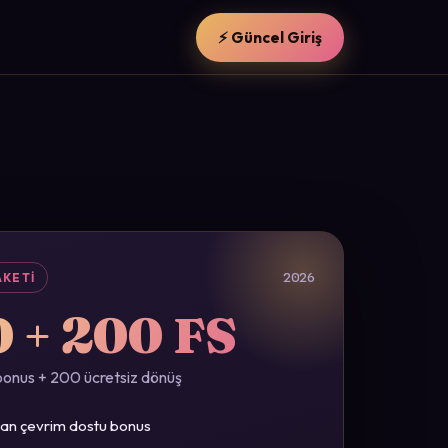
⚡ Güncel Giriş
AKETI
2026
 + 200 FS
 bonus + 200 ücretsiz dönüş
olan çevrim dostu bonus