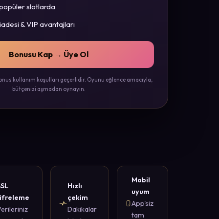
popüler slotlarda
 iadesi & VIP avantajları
Bonusu Kap → Üye Ol
onus kullanım koşulları geçerlidir. Oyunu eğlence amacıyla,
bütçenizi aşmadan oynayın.
Mobil
SSL
Hızlı
uyum
şifreleme
çekim
App'siz
erileriniz
Dakikalar
tam