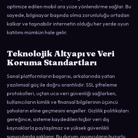
optimize edilen mobil ara yüze yönlendirme sağlar. Bu
sayede, bilgisayar başında olma zorunluluğu ortadan
kalkar ve taşınabilir internetin olduğu her yerde oyun
katılımı mümkün hale gelir.
Teknolojik Altyapı ve Veri
Koruma Standartları
Sanal platformların başarısı, arkalarında yatan
yazılımsal güç ile doğru orantılıdır. SSL şifreleme
protokolleri, uçtan uca veri güvenliği sağlarken,
kullanıcıların kimlik ve finansal bilgilerinin üçüncü
şahısların eline geçmesini engeller. Gizlilik politikaları
gereğince, sisteme kaydedilen hiçbir veri dış
kaynaklarla paylaşılmaz ve yüksek güvenlikli
sunucularda saklanır. Bu durum, oyuncuların huzurlu