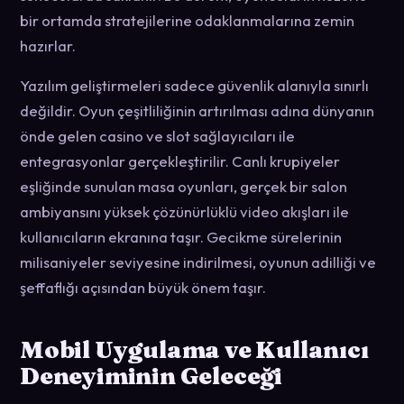
bir ortamda stratejilerine odaklanmalarına zemin
hazırlar.
Yazılım geliştirmeleri sadece güvenlik alanıyla sınırlı
değildir. Oyun çeşitliliğinin artırılması adına dünyanın
önde gelen casino ve slot sağlayıcıları ile
entegrasyonlar gerçekleştirilir. Canlı krupiyeler
eşliğinde sunulan masa oyunları, gerçek bir salon
ambiyansını yüksek çözünürlüklü video akışları ile
kullanıcıların ekranına taşır. Gecikme sürelerinin
milisaniyeler seviyesine indirilmesi, oyunun adilliği ve
şeffaflığı açısından büyük önem taşır.
Mobil Uygulama ve Kullanıcı
Deneyiminin Geleceği