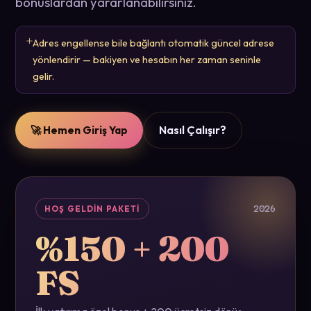
bonuslardan yararlanabilirsiniz.
Adres engellense bile bağlantı otomatik güncel adrese
yönlendirir — bakiyen ve hesabın her zaman seninle
gelir.
Nasıl Çalışır?
🚀 Hemen Giriş Yap
HOŞ GELDIN PAKETI
2026
%150 + 200
FS