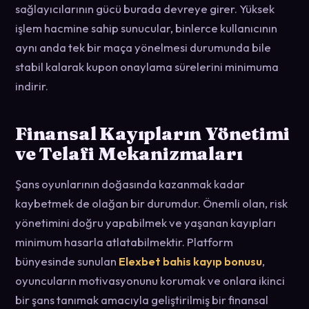
sağlayıcılarının gücü burada devreye girer. Yüksek
işlem hacmine sahip sunucular, binlerce kullanıcının
aynı anda tek bir maça yönelmesi durumunda bile
stabil kalarak kupon onaylama sürelerini minimuma
indirir.
Finansal Kayıpların Yönetimi
ve Telafi Mekanizmaları
Şans oyunlarının doğasında kazanmak kadar
kaybetmek de olağan bir durumdur. Önemli olan, risk
yönetimini doğru yapabilmek ve yaşanan kayıpları
minimum hasarla atlatabilmektir. Platform
bünyesinde sunulan
Elexbet bahis kayıp bonusu
,
oyuncuların motivasyonunu korumak ve onlara ikinci
bir şans tanımak amacıyla geliştirilmiş bir finansal