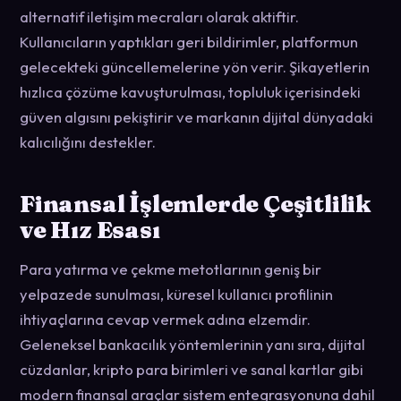
alternatif iletişim mecraları olarak aktiftir.
Kullanıcıların yaptıkları geri bildirimler, platformun
gelecekteki güncellemelerine yön verir. Şikayetlerin
hızlıca çözüme kavuşturulması, topluluk içerisindeki
güven algısını pekiştirir ve markanın dijital dünyadaki
kalıcılığını destekler.
Finansal İşlemlerde Çeşitlilik
ve Hız Esası
Para yatırma ve çekme metotlarının geniş bir
yelpazede sunulması, küresel kullanıcı profilinin
ihtiyaçlarına cevap vermek adına elzemdir.
Geleneksel bankacılık yöntemlerinin yanı sıra, dijital
cüzdanlar, kripto para birimleri ve sanal kartlar gibi
modern finansal araçlar sistem entegrasyonuna dahil