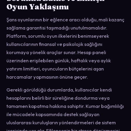
Oyun Yaklaşımı
Şans oyunlarının bir eğlence aracı olduğu, mali kazanç
sağlama garantisi taşımadığı unutulmamalıdır.
Platform, sorumlu oyun ilkelerini benimseyerek
kullanıcılarının finansal ve psikolojik sağlığını
korumaya yönelik araçlar sunar. Hesap paneli
üzerinden erişilebilen günlük, haftalık veya aylık
yatırım limitleri, oyuncuların bütçelerini aşan
harcamalar yapmasının önüne geçer.
Gerekli görüldüğü durumlarda, kullanıcılar kendi
hesaplarını belirli bir süreliğine dondurma veya
tamamen kapatma hakkına sahiptir. Kumar bağımlılığı
ile mücadele kapsamında destek sağlayan
uluslararası kuruluşların yönlendirmeleri de sistem
içerisinde yer alır. Eğlencenin bir strese dönüşmesini