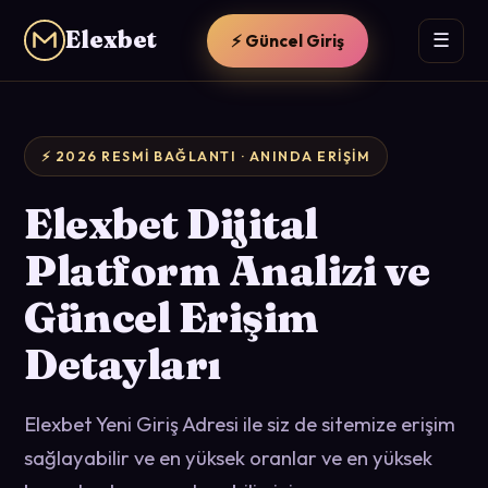
Elexbet
☰
⚡ Güncel Giriş
⚡ 2026 RESMI BAĞLANTI · ANINDA ERIŞIM
Elexbet Dijital
Platform Analizi ve
Güncel Erişim
Detayları
Elexbet Yeni Giriş Adresi ile siz de sitemize erişim
sağlayabilir ve en yüksek oranlar ve en yüksek