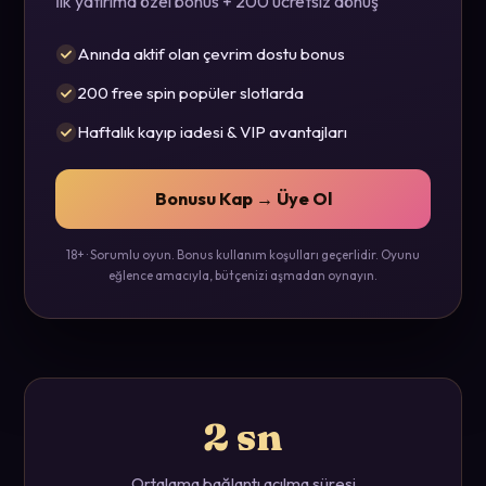
İlk yatırıma özel bonus + 200 ücretsiz dönüş
Anında aktif olan çevrim dostu bonus
200 free spin popüler slotlarda
Haftalık kayıp iadesi & VIP avantajları
Bonusu Kap → Üye Ol
18+ · Sorumlu oyun. Bonus kullanım koşulları geçerlidir. Oyunu
eğlence amacıyla, bütçenizi aşmadan oynayın.
2 sn
Ortalama bağlantı açılma süresi