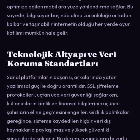
optimize edilen mobil ara yüze yönlendirme sağlar. Bu
sayede, bilgisayar başında olma zorunluluğu ortadan
kalkar ve taşınabilir internetin olduğu her yerde oyun
katılımı mümkün hale gelir.
Teknolojik Altyapı ve Veri
Koruma Standartları
Sanal platformların başarısı, arkalarında yatan
yazılımsal güç ile doğru orantılıdır. SSL şifreleme
protokolleri, uçtan uca veri güvenliği sağlarken,
kullanıcıların kimlik ve finansal bilgilerinin üçüncü
şahısların eline geçmesini engeller. Gizlilik politikaları
gereğince, sisteme kaydedilen hiçbir veri dış
kaynaklarla paylaşılmaz ve yüksek güvenlikli
sunucularda saklanır. Bu durum, oyuncuların huzurlu