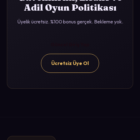
Adil Oyun Politikası
Üyelik ücretsiz. %100 bonus gerçek. Bekleme yok.
Güncel Giriş Yap
Ücretsiz Üye Ol