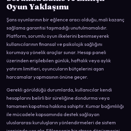
Oyun Yaklaşımı
Şans oyunlarının bir eğlence aracı olduğu, mali kazanç
sağlama garantisi taşımadığı unutulmamalıdır.
Platform, sorumlu oyun ilkelerini benimseyerek
kullanıcılarının finansal ve psikolojik sağlığını
korumaya yönelik araçlar sunar. Hesap paneli
üzerinden erişilebilen günlük, haftalık veya aylık
yatırım limitleri, oyuncuların bütçelerini aşan
harcamalar yapmasının önüne geçer.
Gerekli görüldüğü durumlarda, kullanıcılar kendi
hesaplarını belirli bir süreliğine dondurma veya
tamamen kapatma hakkına sahiptir. Kumar bağımlılığı
ile mücadele kapsamında destek sağlayan
uluslararası kuruluşların yönlendirmeleri de sistem
içerisinde yer alır. Eğlencenin bir strese dönüşmesini