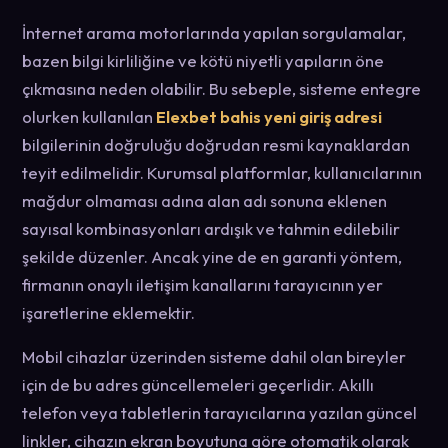
İnternet arama motorlarında yapılan sorgulamalar,
bazen bilgi kirliliğine ve kötü niyetli yapıların öne
çıkmasına neden olabilir. Bu sebeple, sisteme entegre
olurken kullanılan
Elexbet bahis yeni giriş adresi
bilgilerinin doğruluğu doğrudan resmi kaynaklardan
teyit edilmelidir. Kurumsal platformlar, kullanıcılarının
mağdur olmaması adına alan adı sonuna eklenen
sayısal kombinasyonları ardışık ve tahmin edilebilir
şekilde düzenler. Ancak yine de en garanti yöntem,
firmanın onaylı iletişim kanallarını tarayıcının yer
işaretlerine eklemektir.
Mobil cihazlar üzerinden sisteme dahil olan bireyler
için de bu adres güncellemeleri geçerlidir. Akıllı
telefon veya tabletlerin tarayıcılarına yazılan güncel
linkler, cihazın ekran boyutuna göre otomatik olarak