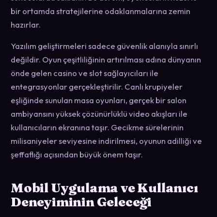
bir ortamda stratejilerine odaklanmalarına zemin
hazırlar.
Yazılım geliştirmeleri sadece güvenlik alanıyla sınırlı
değildir. Oyun çeşitliliğinin artırılması adına dünyanın
önde gelen casino ve slot sağlayıcıları ile
entegrasyonlar gerçekleştirilir. Canlı krupiyeler
eşliğinde sunulan masa oyunları, gerçek bir salon
ambiyansını yüksek çözünürlüklü video akışları ile
kullanıcıların ekranına taşır. Gecikme sürelerinin
milisaniyeler seviyesine indirilmesi, oyunun adilliği ve
şeffaflığı açısından büyük önem taşır.
Mobil Uygulama ve Kullanıcı
Deneyiminin Geleceği