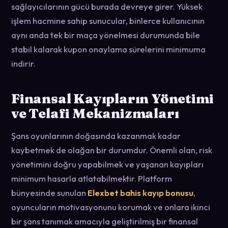
sağlayıcılarının gücü burada devreye girer. Yüksek
işlem hacmine sahip sunucular, binlerce kullanıcının
aynı anda tek bir maça yönelmesi durumunda bile
stabil kalarak kupon onaylama sürelerini minimuma
indirir.
Finansal Kayıpların Yönetimi
ve Telafi Mekanizmaları
Şans oyunlarının doğasında kazanmak kadar
kaybetmek de olağan bir durumdur. Önemli olan, risk
yönetimini doğru yapabilmek ve yaşanan kayıpları
minimum hasarla atlatabilmektir. Platform
bünyesinde sunulan
Elexbet bahis kayıp bonusu
,
oyuncuların motivasyonunu korumak ve onlara ikinci
bir şans tanımak amacıyla geliştirilmiş bir finansal