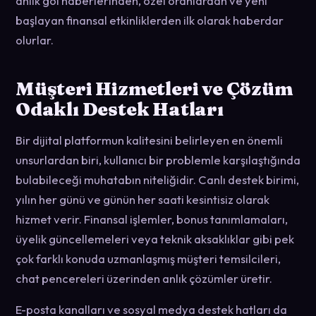
anlık gol haberlerinden, özel oranlardan ve yeni
başlayan finansal etkinliklerden ilk olarak haberdar
olurlar.
Müşteri Hizmetleri ve Çözüm
Odaklı Destek Hatları
Bir dijital platformun kalitesini belirleyen en önemli
unsurlardan biri, kullanıcı bir problemle karşılaştığında
bulabileceği muhatabın niteliğidir. Canlı destek birimi,
yılın her günü ve günün her saati kesintisiz olarak
hizmet verir. Finansal işlemler, bonus tanımlamaları,
üyelik güncellemeleri veya teknik aksaklıklar gibi pek
çok farklı konuda uzmanlaşmış müşteri temsilcileri,
chat pencereleri üzerinden anlık çözümler üretir.
E-posta kanalları ve sosyal medya destek hatları da