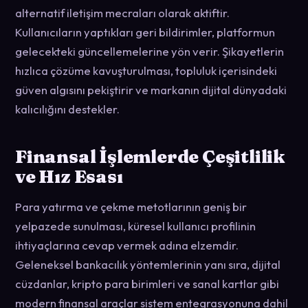
alternatif iletişim mecraları olarak aktiftir.
Kullanıcıların yaptıkları geri bildirimler, platformun
gelecekteki güncellemelerine yön verir. Şikayetlerin
hızlıca çözüme kavuşturulması, topluluk içerisindeki
güven algısını pekiştirir ve markanın dijital dünyadaki
kalıcılığını destekler.
Finansal İşlemlerde Çeşitlilik
ve Hız Esası
Para yatırma ve çekme metotlarının geniş bir
yelpazede sunulması, küresel kullanıcı profilinin
ihtiyaçlarına cevap vermek adına elzemdir.
Geleneksel bankacılık yöntemlerinin yanı sıra, dijital
cüzdanlar, kripto para birimleri ve sanal kartlar gibi
modern finansal araçlar sistem entegrasyonuna dahil