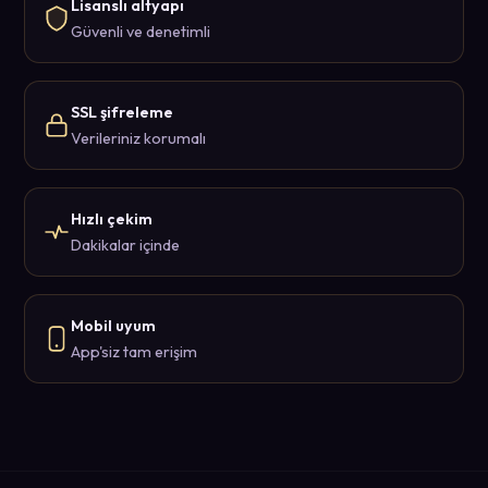
Lisanslı altyapı
Güvenli ve denetimli
SSL şifreleme
Verileriniz korumalı
Hızlı çekim
Dakikalar içinde
Mobil uyum
App'siz tam erişim