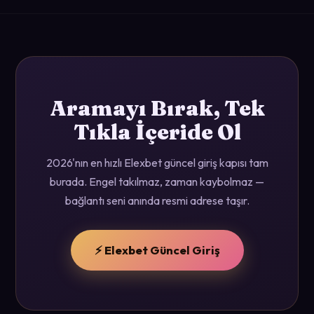
Aramayı Bırak, Tek
Tıkla İçeride Ol
2026'nın en hızlı Elexbet güncel giriş kapısı tam
burada. Engel takılmaz, zaman kaybolmaz —
bağlantı seni anında resmi adrese taşır.
⚡ Elexbet Güncel Giriş