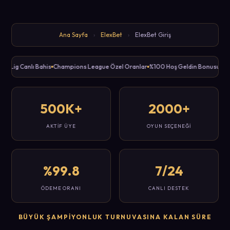
Ana Sayfa
›
ElexBet
›
ElexBet Giriş
er Lig Canlı Bahis
Champions League Özel Oranlar
%100 Hoş Geldin Bonusu
Anl
500K+
2000+
AKTIF ÜYE
OYUN SEÇENEĞI
%99.8
7/24
ÖDEME ORANI
CANLI DESTEK
BÜYÜK ŞAMPIYONLUK TURNUVASINA KALAN SÜRE