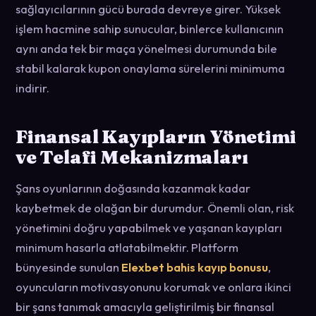
sağlayıcılarının gücü burada devreye girer. Yüksek
işlem hacmine sahip sunucular, binlerce kullanıcının
aynı anda tek bir maça yönelmesi durumunda bile
stabil kalarak kupon onaylama sürelerini minimuma
indirir.
Finansal Kayıpların Yönetimi
ve Telafi Mekanizmaları
Şans oyunlarının doğasında kazanmak kadar
kaybetmek de olağan bir durumdur. Önemli olan, risk
yönetimini doğru yapabilmek ve yaşanan kayıpları
minimum hasarla atlatabilmektir. Platform
bünyesinde sunulan
Elexbet bahis kayıp bonusu
,
oyuncuların motivasyonunu korumak ve onlara ikinci
bir şans tanımak amacıyla geliştirilmiş bir finansal