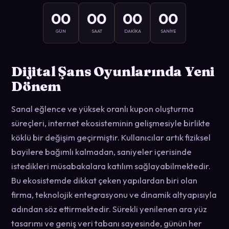
00
00
00
00
GÜN
SAAT
DAKİKA
SANİYE
Dijital Şans Oyunlarında Yeni
Dönem
Sanal eğlence ve yüksek oranlı kupon oluşturma
süreçleri, internet ekosisteminin gelişmesiyle birlikte
köklü bir değişim geçirmiştir. Kullanıcılar artık fiziksel
bayilere bağımlı kalmadan, saniyeler içerisinde
istedikleri müsabakalara katılım sağlayabilmektedir.
Bu ekosistemde dikkat çeken yapılardan biri olan
firma, teknolojik entegrasyonu ve dinamik altyapısıyla
adından söz ettirmektedir. Sürekli yenilenen ara yüz
tasarımı ve geniş veri tabanı sayesinde, günün her