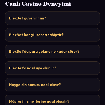
Canlı Casino Deneyimi
ElexBet güvenilir mi?
Evet, ElexBet uluslararası Curaçao eGaming lisansına
sahip, güçlü SSL şifreleme kullanan ve milyonlarca
ElexBet hangi lisansa sahiptir?
kullanıcıya kesintisiz hizmet veren güvenilir bir bahis
ElexBet, Curaçao eGaming otoritesi tarafından verilen
platformudur. Platform, bağımsız denetim kuruluşları
uluslararası çevrimiçi bahis lisansı ile faaliyet
tarafından düzenli olarak incelenmektedir.
ElexBet'da para çekme ne kadar sürer?
göstermektedir. Bu lisans kapsamında platform; adil
ElexBet'da para çekme işlemleri genellikle 15 dakika ile
oyun, güvenli ödeme altyapısı ve kişisel verilerin
24 saat arasında tamamlanmaktadır. Papara ve kripto
korunması standartlarını karşılamak zorundadır.
ElexBet'a nasıl üye olunur?
para transferleri en hızlı yöntemlerdir. Banka havalesi
ElexBet'a üye olmak çok basittir: Güncel siteye girin,
işlemleri ise bankaya göre 1-3 iş günü sürebilir.
"Üye Ol" butonuna tıklayın, kişisel bilgilerinizi doldurun,
Hoşgeldin bonusu nasıl alınır?
e-posta veya SMS ile hesabınızı doğrulayın. Tüm süreç
Üye olduktan sonra ilk para yatırma işleminizi
yaklaşık 3-5 dakika sürmektedir.
gerçekleştirin. İlgili bonus promosyon sayfasından
Müşteri hizmetlerine nasıl ulaşılır?
bonusu talep edin veya yatırım sırasında bonus