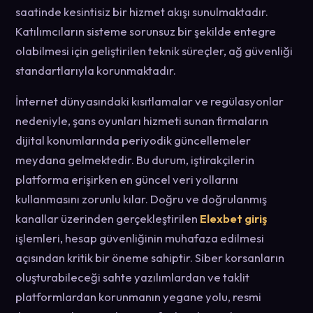
saatinde kesintisiz bir hizmet akışı sunulmaktadır.
Katılımcıların sisteme sorunsuz bir şekilde entegre
olabilmesi için geliştirilen teknik süreçler, ağ güvenliği
standartlarıyla korunmaktadır.
İnternet dünyasındaki kısıtlamalar ve regülasyonlar
nedeniyle, şans oyunları hizmeti sunan firmaların
dijital konumlarında periyodik güncellemeler
meydana gelmektedir. Bu durum, iştirakçilerin
platforma erişirken en güncel veri yollarını
kullanmasını zorunlu kılar. Doğru ve doğrulanmış
kanallar üzerinden gerçekleştirilen
Elexbet giriş
işlemleri, hesap güvenliğinin muhafaza edilmesi
açısından kritik bir öneme sahiptir. Siber korsanların
oluşturabileceği sahte yazılımlardan ve taklit
platformlardan korunmanın yegane yolu, resmi