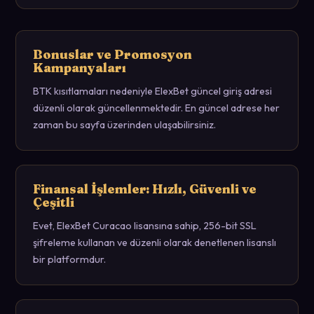
ElexBet müşteri hizmetleri 7/24 canlı sohbet, e-posta
kodunuzu girin. Bonus tutarı hesabınıza anında yansıtılır.
ve Telegram aracılığıyla ulaşılabilir durumdadır. Canlı
sohbet en hızlı yöntemdir; ortalama 2-5 dakika içinde
Bonuslar ve Promosyon
yanıt alabilirsiniz.
Kampanyaları
BTK kısıtlamaları nedeniyle ElexBet güncel giriş adresi
düzenli olarak güncellenmektedir. En güncel adrese her
zaman bu sayfa üzerinden ulaşabilirsiniz.
Finansal İşlemler: Hızlı, Güvenli ve
Çeşitli
Evet, ElexBet Curacao lisansına sahip, 256-bit SSL
şifreleme kullanan ve düzenli olarak denetlenen lisanslı
bir platformdur.