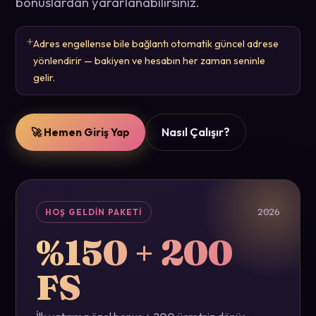
bonuslardan yararlanabilirsiniz.
Adres engellense bile bağlantı otomatik güncel adrese
yönlendirir — bakiyen ve hesabın her zaman seninle
gelir.
Nasıl Çalışır?
🚀 Hemen Giriş Yap
HOŞ GELDIN PAKETI
2026
%150 + 200
FS