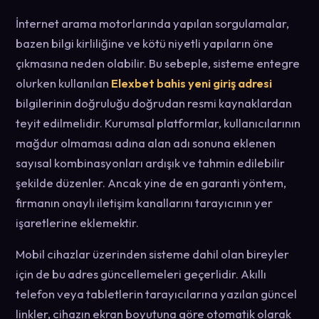
İnternet arama motorlarında yapılan sorgulamalar,
bazen bilgi kirliliğine ve kötü niyetli yapıların öne
çıkmasına neden olabilir. Bu sebeple, sisteme entegre
olurken kullanılan
Elexbet bahis yeni giriş adresi
bilgilerinin doğruluğu doğrudan resmi kaynaklardan
teyit edilmelidir. Kurumsal platformlar, kullanıcılarının
mağdur olmaması adına alan adı sonuna eklenen
sayısal kombinasyonları ardışık ve tahmin edilebilir
şekilde düzenler. Ancak yine de en garanti yöntem,
firmanın onaylı iletişim kanallarını tarayıcının yer
işaretlerine eklemektir.
Mobil cihazlar üzerinden sisteme dahil olan bireyler
için de bu adres güncellemeleri geçerlidir. Akıllı
telefon veya tabletlerin tarayıcılarına yazılan güncel
linkler, cihazın ekran boyutuna göre otomatik olarak