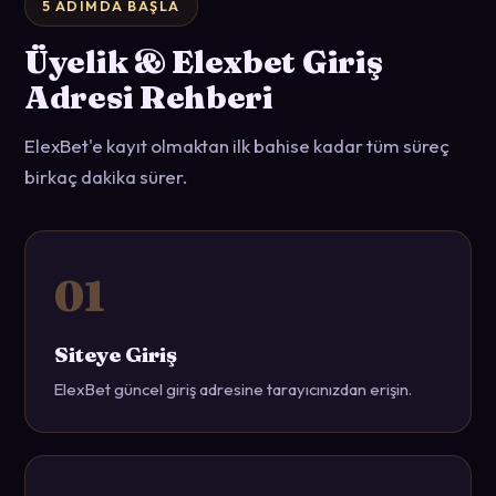
5 ADIMDA BAŞLA
Üyelik & Elexbet Giriş
Adresi Rehberi
ElexBet'e kayıt olmaktan ilk bahise kadar tüm süreç
birkaç dakika sürer.
Siteye Giriş
ElexBet güncel giriş adresine tarayıcınızdan erişin.