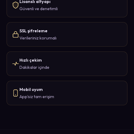
Lisanslı altyapı
Güvenli ve denetimli
SSL şifreleme
Verileriniz korumalı
Hızlı çekim
Dakikalar içinde
Mobil uyum
App'siz tam erişim