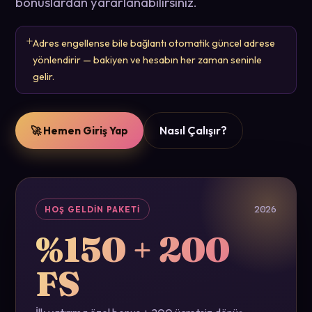
bonuslardan yararlanabilirsiniz.
Adres engellense bile bağlantı otomatik güncel adrese
yönlendirir — bakiyen ve hesabın her zaman seninle
gelir.
Nasıl Çalışır?
🚀 Hemen Giriş Yap
HOŞ GELDIN PAKETI
2026
%150 + 200
FS