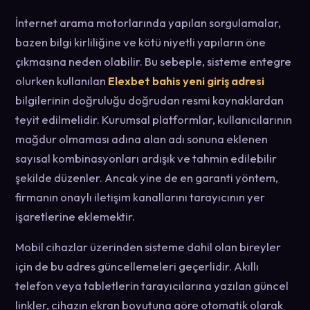
İnternet arama motorlarında yapılan sorgulamalar,
bazen bilgi kirliliğine ve kötü niyetli yapıların öne
çıkmasına neden olabilir. Bu sebeple, sisteme entegre
olurken kullanılan
Elexbet bahis yeni giriş adresi
bilgilerinin doğruluğu doğrudan resmi kaynaklardan
teyit edilmelidir. Kurumsal platformlar, kullanıcılarının
mağdur olmaması adına alan adı sonuna eklenen
sayısal kombinasyonları ardışık ve tahmin edilebilir
şekilde düzenler. Ancak yine de en garanti yöntem,
firmanın onaylı iletişim kanallarını tarayıcının yer
işaretlerine eklemektir.
Mobil cihazlar üzerinden sisteme dahil olan bireyler
için de bu adres güncellemeleri geçerlidir. Akıllı
telefon veya tabletlerin tarayıcılarına yazılan güncel
linkler, cihazın ekran boyutuna göre otomatik olarak