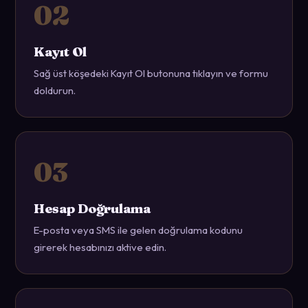
Kayıt Ol
Sağ üst köşedeki Kayıt Ol butonuna tıklayın ve formu
doldurun.
Hesap Doğrulama
E-posta veya SMS ile gelen doğrulama kodunu
girerek hesabınızı aktive edin.