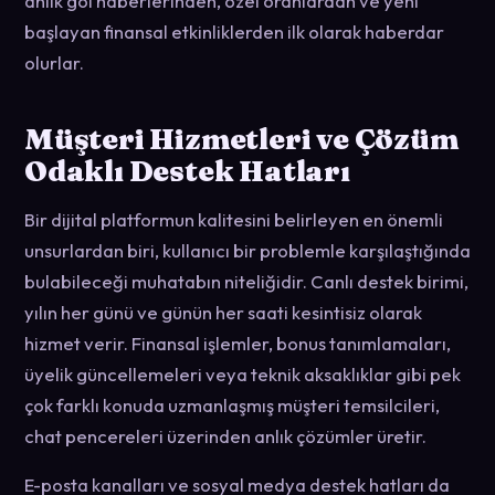
anlık gol haberlerinden, özel oranlardan ve yeni
başlayan finansal etkinliklerden ilk olarak haberdar
olurlar.
Müşteri Hizmetleri ve Çözüm
Odaklı Destek Hatları
Bir dijital platformun kalitesini belirleyen en önemli
unsurlardan biri, kullanıcı bir problemle karşılaştığında
bulabileceği muhatabın niteliğidir. Canlı destek birimi,
yılın her günü ve günün her saati kesintisiz olarak
hizmet verir. Finansal işlemler, bonus tanımlamaları,
üyelik güncellemeleri veya teknik aksaklıklar gibi pek
çok farklı konuda uzmanlaşmış müşteri temsilcileri,
chat pencereleri üzerinden anlık çözümler üretir.
E-posta kanalları ve sosyal medya destek hatları da