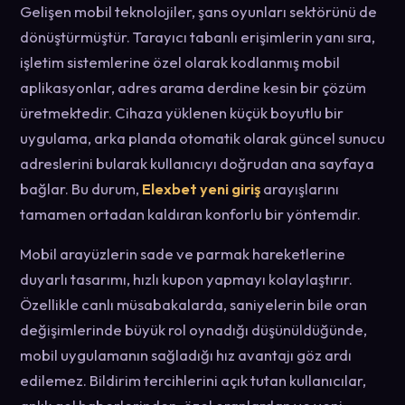
Gelişen mobil teknolojiler, şans oyunları sektörünü de
dönüştürmüştür. Tarayıcı tabanlı erişimlerin yanı sıra,
işletim sistemlerine özel olarak kodlanmış mobil
aplikasyonlar, adres arama derdine kesin bir çözüm
üretmektedir. Cihaza yüklenen küçük boyutlu bir
uygulama, arka planda otomatik olarak güncel sunucu
adreslerini bularak kullanıcıyı doğrudan ana sayfaya
bağlar. Bu durum,
Elexbet yeni giriş
arayışlarını
tamamen ortadan kaldıran konforlu bir yöntemdir.
Mobil arayüzlerin sade ve parmak hareketlerine
duyarlı tasarımı, hızlı kupon yapmayı kolaylaştırır.
Özellikle canlı müsabakalarda, saniyelerin bile oran
değişimlerinde büyük rol oynadığı düşünüldüğünde,
mobil uygulamanın sağladığı hız avantajı göz ardı
edilemez. Bildirim tercihlerini açık tutan kullanıcılar,