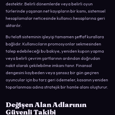
destektir. Belirli dönemlerde veya belirli oyun
türlerinde yaşanan net kayıpların bir kısmı, sistemsel
hesaplamalar neticesinde kullanıcı hesaplarına geri
aktarılır.
Bu telafi sisteminin işleyişi tamamen şeffaf kurallara
bağlıdır. Kullanıcıların promosyonlar sekmesinden
talep edebileceği bu bakiye, yeniden kupon yapma
veya belirli çevrim şartlarının ardından doğrudan
nakit olarak çekilebilme imkanı tanır. Finansal
dengesini kaybeden veya şanssız bir gün geçiren
oyuncular için bu tarz geri ödemeler, kasanın yeniden
toparlanması adına stratejik bir hamle alanı oluşturur.
Değişen Alan Adlarının
Güvenli Takibi