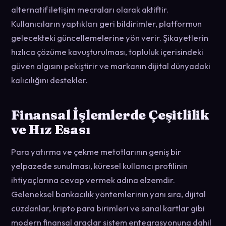
alternatif iletişim mecraları olarak aktiftir.
Kullanıcıların yaptıkları geri bildirimler, platformun
gelecekteki güncellemelerine yön verir. Şikayetlerin
hızlıca çözüme kavuşturulması, topluluk içerisindeki
güven algısını pekiştirir ve markanın dijital dünyadaki
kalıcılığını destekler.
Finansal İşlemlerde Çeşitlilik
ve Hız Esası
Para yatırma ve çekme metotlarının geniş bir
yelpazede sunulması, küresel kullanıcı profilinin
ihtiyaçlarına cevap vermek adına elzemdir.
Geleneksel bankacılık yöntemlerinin yanı sıra, dijital
cüzdanlar, kripto para birimleri ve sanal kartlar gibi
modern finansal araçlar sistem entegrasyonuna dahil