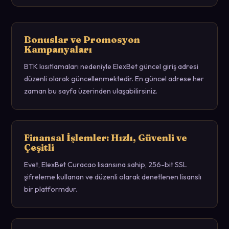
ElexBet müşteri hizmetleri 7/24 canlı sohbet, e-posta
kodunuzu girin. Bonus tutarı hesabınıza anında yansıtılır.
ve Telegram aracılığıyla ulaşılabilir durumdadır. Canlı
sohbet en hızlı yöntemdir; ortalama 2-5 dakika içinde
Bonuslar ve Promosyon
yanıt alabilirsiniz.
Kampanyaları
BTK kısıtlamaları nedeniyle ElexBet güncel giriş adresi
düzenli olarak güncellenmektedir. En güncel adrese her
zaman bu sayfa üzerinden ulaşabilirsiniz.
Finansal İşlemler: Hızlı, Güvenli ve
Çeşitli
Evet, ElexBet Curacao lisansına sahip, 256-bit SSL
şifreleme kullanan ve düzenli olarak denetlenen lisanslı
bir platformdur.