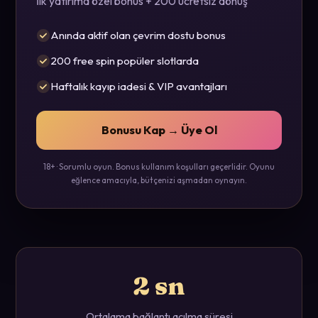
İlk yatırıma özel bonus + 200 ücretsiz dönüş
Anında aktif olan çevrim dostu bonus
200 free spin popüler slotlarda
Haftalık kayıp iadesi & VIP avantajları
Bonusu Kap → Üye Ol
18+ · Sorumlu oyun. Bonus kullanım koşulları geçerlidir. Oyunu
eğlence amacıyla, bütçenizi aşmadan oynayın.
2 sn
Ortalama bağlantı açılma süresi