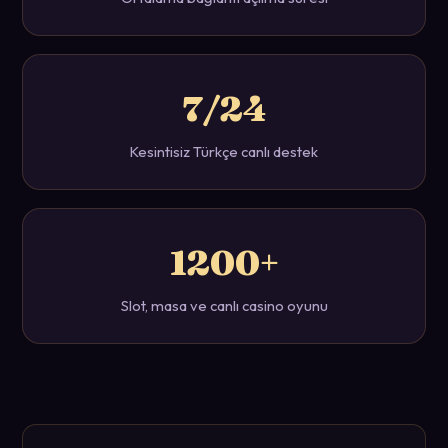
7/24
Kesintisiz Türkçe canlı destek
1200+
Slot, masa ve canlı casino oyunu