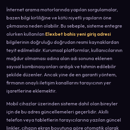
İnternet arama motorlarında yapılan sorgulamalar,
bazen bilgi kirliliğine ve kötü niyetli yapıların öne
çıkmasına neden olabilir. Bu sebeple, sisteme entegre
olurken kullanılan
Elexbet bahis yeni giriş adresi
bilgilerinin doğruluğu doğrudan resmi kaynaklardan
teyit edilmelidir. Kurumsal platformlar, kullanıcılarının
mağdur olmaması adına alan adı sonuna eklenen
sayısal kombinasyonları ardışık ve tahmin edilebilir
şekilde düzenler. Ancak yine de en garanti yöntem,
firmanın onaylı iletişim kanallarını tarayıcının yer
işaretlerine eklemektir.
Mobil cihazlar üzerinden sisteme dahil olan bireyler
için de bu adres güncellemeleri geçerlidir. Akıllı
telefon veya tabletlerin tarayıcılarına yazılan güncel
linkler, cihazın ekran boyutuna göre otomatik olarak