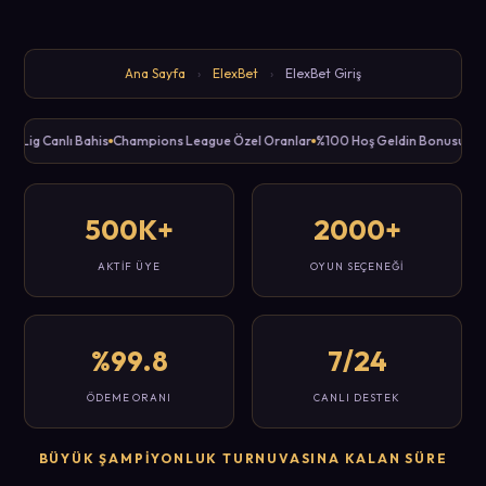
Ana Sayfa
›
ElexBet
›
ElexBet Giriş
r Lig Canlı Bahis
Champions League Özel Oranlar
%100 Hoş Geldin Bonusu
Anl
500K+
2000+
AKTIF ÜYE
OYUN SEÇENEĞI
%99.8
7/24
ÖDEME ORANI
CANLI DESTEK
BÜYÜK ŞAMPIYONLUK TURNUVASINA KALAN SÜRE