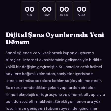
00
00
00
00
GÜN
SAAT
DAKİKA
SANİYE
Dijital Şans Oyunlarında Yeni
Dönem
Sanal eğlence ve yüksek oranlı kupon oluşturma
süreçleri, internet ekosisteminin gelişmesiyle birlikte
köklü bir değişim geçirmiştir. Kullanıcılar artık fiziksel
bayilere bağımlı kalmadan, saniyeler içerisinde
istedikleri müsabakalara katılım sağlayabilmektedir.
Bu ekosistemde dikkat çeken yapılardan biri olan
firma, teknolojik entegrasyonu ve dinamik altyapısıyla
adından söz ettirmektedir. Sürekli yenilenen ara yüz
tasarımı ve geniş veri tabanı sayesinde, günün her