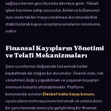
sağlayıcılarının gücü burada devreye girer. Yüksek
işlem hacmine sahip sunucular, binlerce kullanıcının
aynı anda tek bir maça yönelmesi durumunda bile
stabil kalarak kupon onaylama sürelerini minimuma
indirir.
Finansal Kayıpların Yönetimi
ve Telafi Mekanizmaları
Şans oyunlarının doğasında kazanmak kadar
kaybetmek de olağan bir durumdur. Önemli olan, risk
yönetimini doğru yapabilmek ve yaşanan kayıpları
minimum hasarla atlatabilmektir. Platform
bünyesinde sunulan
Elexbet bahis kayıp bonusu
,
oyuncuların motivasyonunu korumak ve onlara ikinci
bir şans tanımak amacıyla geliştirilmiş bir finansal