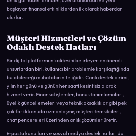
anlık gol haberlerinden, özel oranlardan ve yeni
başlayan finansal etkinliklerden ilk olarak haberdar
olurlar.
Müşteri Hizmetleri ve Çözüm
Odaklı Destek Hatları
Bir dijital platformun kalitesini belirleyen en önemli
unsurlardan biri, kullanıcı bir problemle karşılaştığında
bulabileceği muhatabın niteliğidir. Canlı destek birimi,
yılın her günü ve günün her saati kesintisiz olarak
hizmet verir. Finansal işlemler, bonus tanımlamaları,
üyelik güncellemeleri veya teknik aksaklıklar gibi pek
çok farklı konuda uzmanlaşmış müşteri temsilcileri,
chat pencereleri üzerinden anlık çözümler üretir.
E-posta kanalları ve sosyal medya destek hatları da