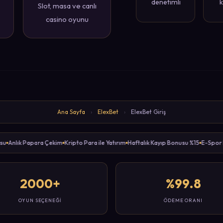
denetimli
Slot, masa ve canlı
casino oyunu
Ana Sayfa
›
ElexBet
›
ElexBet Giriş
Anlık Papara Çekim
Kripto Para ile Yatırım
Haftalık Kayıp Bonusu %15
E-Spor Bah
2000+
%99.8
OYUN SEÇENEĞI
ÖDEME ORANI