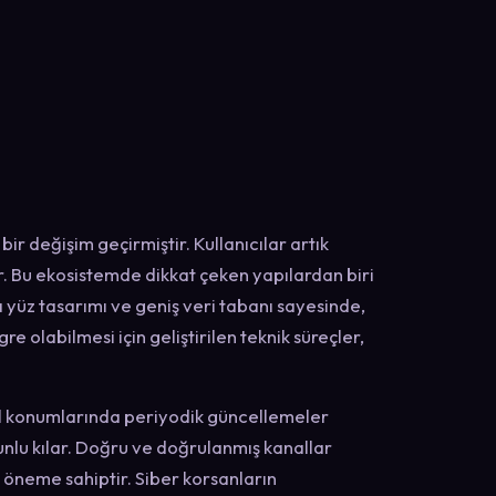
ir değişim geçirmiştir. Kullanıcılar artık
r. Bu ekosistemde dikkat çeken yapılardan biri
 yüz tasarımı ve geniş veri tabanı sayesinde,
e olabilmesi için geliştirilen teknik süreçler,
tal konumlarında periyodik güncellemeler
unlu kılar. Doğru ve doğrulanmış kanallar
r öneme sahiptir. Siber korsanların