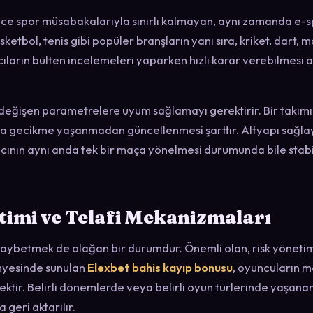
ce spor müsabakalarıyla sınırlı kalmayan, aynı zamanda e-sp
sketbol, tenis gibi popüler branşların yanı sıra, kriket, dart, 
ıların bülten incelemeleri yaparken hızlı karar verebilmesi adı
e değişen parametrelere uyum sağlamayı gerektirir. Bir takı
a gecikme yaşanmadan güncellenmesi şarttır. Altyapı sağlay
nıcının aynı anda tek bir maça yönelmesi durumunda bile stab
timi ve Telafi Mekanizmaları
aybetmek de olağan bir durumdur. Önemli olan, risk yönetim
nyesinde sunulan
Elexbet bahis kayıp bonusu
, oyuncuların m
ektir. Belirli dönemlerde veya belirli oyun türlerinde yaşanan 
geri aktarılır.