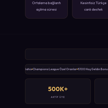
Ortalama bağlantı
Kesintisiz Türkçe
açılma süresi
canlı destek
Süper Lig Canlı Bahis
Champions League Özel Oranlar
%100 Hoş Geldin Bonusu
500K+
AKTIF ÜYE