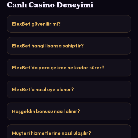
Canlı Casino Deneyimi
ElexBet güvenilir mi?
Evet, ElexBet uluslararası Curaçao eGaming lisansına
sahip, güçlü SSL şifreleme kullanan ve milyonlarca
ElexBet hangi lisansa sahiptir?
kullanıcıya kesintisiz hizmet veren güvenilir bir bahis
ElexBet, Curaçao eGaming otoritesi tarafından verilen
platformudur. Platform, bağımsız denetim kuruluşları
uluslararası çevrimiçi bahis lisansı ile faaliyet
tarafından düzenli olarak incelenmektedir.
ElexBet'da para çekme ne kadar sürer?
göstermektedir. Bu lisans kapsamında platform; adil
ElexBet'da para çekme işlemleri genellikle 15 dakika ile
oyun, güvenli ödeme altyapısı ve kişisel verilerin
24 saat arasında tamamlanmaktadır. Papara ve kripto
korunması standartlarını karşılamak zorundadır.
ElexBet'a nasıl üye olunur?
para transferleri en hızlı yöntemlerdir. Banka havalesi
ElexBet'a üye olmak çok basittir: Güncel siteye girin,
işlemleri ise bankaya göre 1-3 iş günü sürebilir.
"Üye Ol" butonuna tıklayın, kişisel bilgilerinizi doldurun,
Hoşgeldin bonusu nasıl alınır?
e-posta veya SMS ile hesabınızı doğrulayın. Tüm süreç
Üye olduktan sonra ilk para yatırma işleminizi
yaklaşık 3-5 dakika sürmektedir.
gerçekleştirin. İlgili bonus promosyon sayfasından
Müşteri hizmetlerine nasıl ulaşılır?
bonusu talep edin veya yatırım sırasında bonus