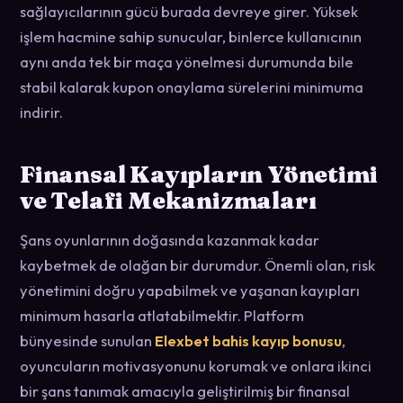
sağlayıcılarının gücü burada devreye girer. Yüksek
işlem hacmine sahip sunucular, binlerce kullanıcının
aynı anda tek bir maça yönelmesi durumunda bile
stabil kalarak kupon onaylama sürelerini minimuma
indirir.
Finansal Kayıpların Yönetimi
ve Telafi Mekanizmaları
Şans oyunlarının doğasında kazanmak kadar
kaybetmek de olağan bir durumdur. Önemli olan, risk
yönetimini doğru yapabilmek ve yaşanan kayıpları
minimum hasarla atlatabilmektir. Platform
bünyesinde sunulan
Elexbet bahis kayıp bonusu
,
oyuncuların motivasyonunu korumak ve onlara ikinci
bir şans tanımak amacıyla geliştirilmiş bir finansal