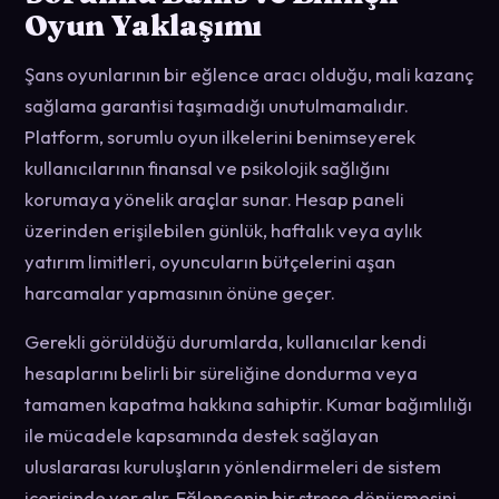
Oyun Yaklaşımı
Şans oyunlarının bir eğlence aracı olduğu, mali kazanç
sağlama garantisi taşımadığı unutulmamalıdır.
Platform, sorumlu oyun ilkelerini benimseyerek
kullanıcılarının finansal ve psikolojik sağlığını
korumaya yönelik araçlar sunar. Hesap paneli
üzerinden erişilebilen günlük, haftalık veya aylık
yatırım limitleri, oyuncuların bütçelerini aşan
harcamalar yapmasının önüne geçer.
Gerekli görüldüğü durumlarda, kullanıcılar kendi
hesaplarını belirli bir süreliğine dondurma veya
tamamen kapatma hakkına sahiptir. Kumar bağımlılığı
ile mücadele kapsamında destek sağlayan
uluslararası kuruluşların yönlendirmeleri de sistem
içerisinde yer alır. Eğlencenin bir strese dönüşmesini