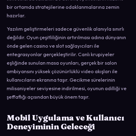
bir ortamda stratejilerine odaklanmalarına zemin
hazırlar.
Yazılım geliştirmeleri sadece güvenlik alanıyla sınırlı
değildir. Oyun çeşitliliğinin artırılması adına dünyanın
önde gelen casino ve slot sağlayıcıları ile
entegrasyonlar gerçekleştirilir. Canlı krupiyeler
eşliğinde sunulan masa oyunları, gerçek bir salon
ambiyansını yüksek çözünürlüklü video akışları ile
kullanıcıların ekranına taşır. Gecikme sürelerinin
milisaniyeler seviyesine indirilmesi, oyunun adilliği ve
şeffaflığı açısından büyük önem taşır.
Mobil Uygulama ve Kullanıcı
Deneyiminin Geleceği