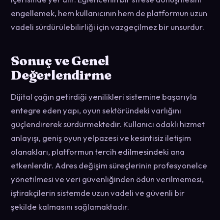
engellemek, hem kullanıcının hem de platformun uzun
vadeli sürdürülebilirliği için vazgeçilmez bir unsurdur.
Sonuç ve Genel
Değerlendirme
Dijital çağın getirdiği yenilikleri sistemine başarıyla
entegre eden yapı, oyun sektöründeki varlığını
güçlendirerek sürdürmektedir. Kullanıcı odaklı hizmet
anlayışı, geniş oyun yelpazesi ve kesintisiz iletişim
olanakları, platformun tercih edilmesindeki ana
etkenlerdir. Adres değişim süreçlerinin profesyonelce
yönetilmesi ve veri güvenliğinden ödün verilmemesi,
iştirakçilerin sistemde uzun vadeli ve güvenli bir
şekilde kalmasını sağlamaktadır.