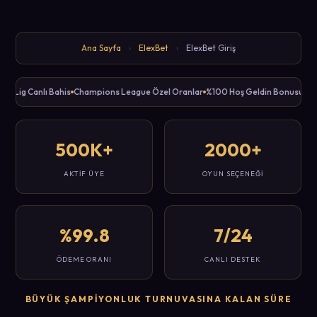
Ana Sayfa
›
ElexBet
›
ElexBet Giriş
r Lig Canlı Bahis
Champions League Özel Oranlar
%100 Hoş Geldin Bonusu
Anl
500K+
2000+
AKTIF ÜYE
OYUN SEÇENEĞI
%99.8
7/24
ÖDEME ORANI
CANLI DESTEK
BÜYÜK ŞAMPIYONLUK TURNUVASINA KALAN SÜRE