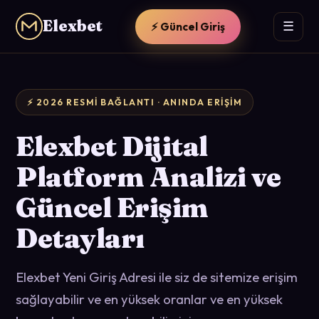
Elexbet
☰
⚡ Güncel Giriş
⚡ 2026 RESMI BAĞLANTI · ANINDA ERIŞIM
Elexbet Dijital
Platform Analizi ve
Güncel Erişim
Detayları
Elexbet Yeni Giriş Adresi ile siz de sitemize erişim
sağlayabilir ve en yüksek oranlar ve en yüksek