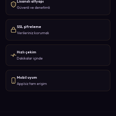
Lisanslı altyapı
Güvenli ve denetimli
SSL şifreleme
Verileriniz korumalı
Hızlı çekim
Dakikalar içinde
Mobil uyum
App'siz tam erişim