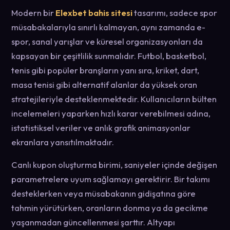
Modern bir
Elexbet bahis sitesi
tasarımı, sadece spor
müsabakalarıyla sınırlı kalmayan, aynı zamanda e-
spor, sanal yarışlar ve küresel organizasyonları da
kapsayan bir çeşitlilik sunmalıdır. Futbol, basketbol,
tenis gibi popüler branşların yanı sıra, kriket, dart,
masa tenisi gibi alternatif alanlar da yüksek oran
stratejileriyle desteklenmektedir. Kullanıcıların bülten
incelemeleri yaparken hızlı karar verebilmesi adına,
istatistiksel veriler ve anlık grafik animasyonlar
ekranlara yansıtılmaktadır.
Canlı kupon oluşturma birimi, saniyeler içinde değişen
parametrelere uyum sağlamayı gerektirir. Bir takımı
desteklerken veya müsabakanın gidişatına göre
tahmin yürütürken, oranların donma ya da gecikme
yaşanmadan güncellenmesi şarttır. Altyapı