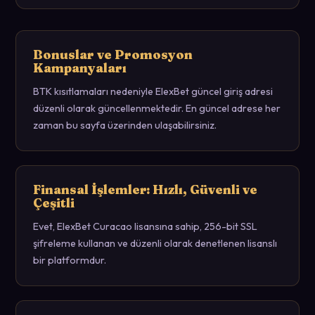
ElexBet müşteri hizmetleri 7/24 canlı sohbet, e-posta
kodunuzu girin. Bonus tutarı hesabınıza anında yansıtılır.
ve Telegram aracılığıyla ulaşılabilir durumdadır. Canlı
sohbet en hızlı yöntemdir; ortalama 2-5 dakika içinde
Bonuslar ve Promosyon
yanıt alabilirsiniz.
Kampanyaları
BTK kısıtlamaları nedeniyle ElexBet güncel giriş adresi
düzenli olarak güncellenmektedir. En güncel adrese her
zaman bu sayfa üzerinden ulaşabilirsiniz.
Finansal İşlemler: Hızlı, Güvenli ve
Çeşitli
Evet, ElexBet Curacao lisansına sahip, 256-bit SSL
şifreleme kullanan ve düzenli olarak denetlenen lisanslı
bir platformdur.