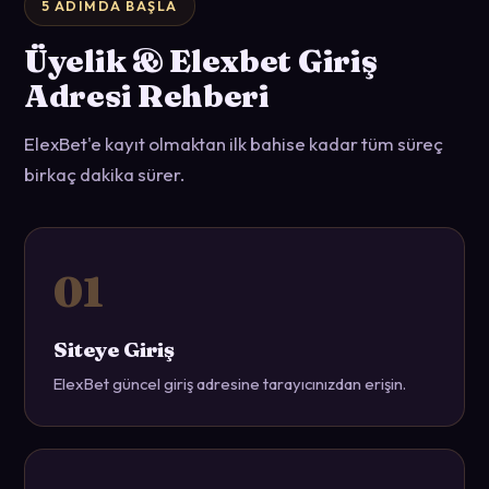
5 ADIMDA BAŞLA
Üyelik & Elexbet Giriş
Adresi Rehberi
ElexBet'e kayıt olmaktan ilk bahise kadar tüm süreç
birkaç dakika sürer.
Siteye Giriş
ElexBet güncel giriş adresine tarayıcınızdan erişin.