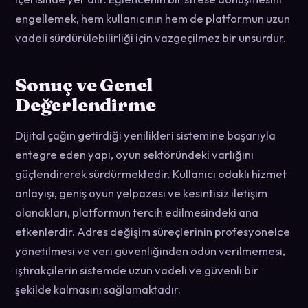
engellemek, hem kullanıcının hem de platformun uzun
vadeli sürdürülebilirliği için vazgeçilmez bir unsurdur.
Sonuç ve Genel
Değerlendirme
Dijital çağın getirdiği yenilikleri sistemine başarıyla
entegre eden yapı, oyun sektöründeki varlığını
güçlendirerek sürdürmektedir. Kullanıcı odaklı hizmet
anlayışı, geniş oyun yelpazesi ve kesintisiz iletişim
olanakları, platformun tercih edilmesindeki ana
etkenlerdir. Adres değişim süreçlerinin profesyonelce
yönetilmesi ve veri güvenliğinden ödün verilmemesi,
iştirakçilerin sistemde uzun vadeli ve güvenli bir
şekilde kalmasını sağlamaktadır.