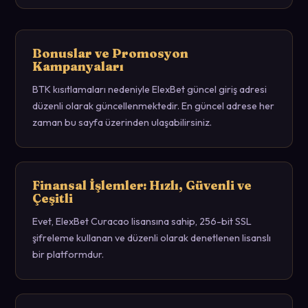
ElexBet müşteri hizmetleri 7/24 canlı sohbet, e-posta
kodunuzu girin. Bonus tutarı hesabınıza anında yansıtılır.
ve Telegram aracılığıyla ulaşılabilir durumdadır. Canlı
sohbet en hızlı yöntemdir; ortalama 2-5 dakika içinde
Bonuslar ve Promosyon
yanıt alabilirsiniz.
Kampanyaları
BTK kısıtlamaları nedeniyle ElexBet güncel giriş adresi
düzenli olarak güncellenmektedir. En güncel adrese her
zaman bu sayfa üzerinden ulaşabilirsiniz.
Finansal İşlemler: Hızlı, Güvenli ve
Çeşitli
Evet, ElexBet Curacao lisansına sahip, 256-bit SSL
şifreleme kullanan ve düzenli olarak denetlenen lisanslı
bir platformdur.