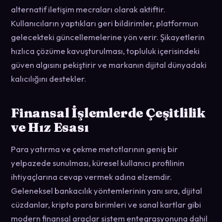
alternatif iletişim mecraları olarak aktiftir.
Kullanıcıların yaptıkları geri bildirimler, platformun
gelecekteki güncellemelerine yön verir. Şikayetlerin
hızlıca çözüme kavuşturulması, topluluk içerisindeki
güven algısını pekiştirir ve markanın dijital dünyadaki
kalıcılığını destekler.
Finansal İşlemlerde Çeşitlilik
ve Hız Esası
Para yatırma ve çekme metotlarının geniş bir
yelpazede sunulması, küresel kullanıcı profilinin
ihtiyaçlarına cevap vermek adına elzemdir.
Geleneksel bankacılık yöntemlerinin yanı sıra, dijital
cüzdanlar, kripto para birimleri ve sanal kartlar gibi
modern finansal araçlar sistem entegrasyonuna dahil