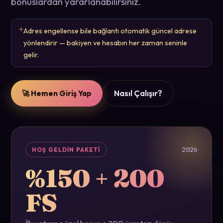
bonuslardan yararlanabilirsiniz.
Adres engellense bile bağlantı otomatik güncel adrese
yönlendirir — bakiyen ve hesabın her zaman seninle
gelir.
Nasıl Çalışır?
🚀 Hemen Giriş Yap
HOŞ GELDIN PAKETI
2026
%150 + 200
FS