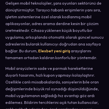
Gelişen mobil teknolojiler, şans oyunları sektörünü de
dönüştürmüştür. Tarayıcı tabanlı erişimlerin yanı sıra,
işletim sistemlerine özel olarak kodlanmış mobil
aplikasyonlar, adres arama derdine kesin bir çözüm
üretmektedir. Cihaza yüklenen küçük boyutlu bir
uygulama, arka planda otomatik olarak güncel sunucu
adreslerini bularak kullanıcıyı doğrudan ana sayfaya
bağlar. Bu durum,
Elexbet yeni giriş
arayışlarını
tamamen ortadan kaldıran konforlu bir yöntemdir.
Mobil arayüzlerin sade ve parmak hareketlerine
duyarlı tasarımı, hızlı kupon yapmayı kolaylaştırır.
Özellikle canlı müsabakalarda, saniyelerin bile oran
değişimlerinde büyük rol oynadığı düşünüldüğünde,
mobil uygulamanın sağladığı hız avantajı göz ardı
edilemez. Bildirim tercihlerini açık tutan kullanıcılar,