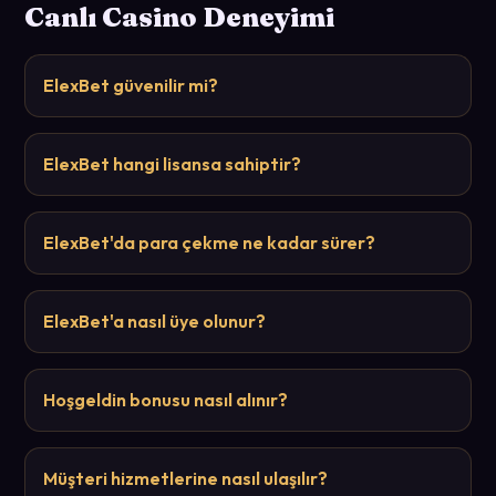
Canlı Casino Deneyimi
ElexBet güvenilir mi?
Evet, ElexBet uluslararası Curaçao eGaming lisansına
sahip, güçlü SSL şifreleme kullanan ve milyonlarca
ElexBet hangi lisansa sahiptir?
kullanıcıya kesintisiz hizmet veren güvenilir bir bahis
ElexBet, Curaçao eGaming otoritesi tarafından verilen
platformudur. Platform, bağımsız denetim kuruluşları
uluslararası çevrimiçi bahis lisansı ile faaliyet
tarafından düzenli olarak incelenmektedir.
ElexBet'da para çekme ne kadar sürer?
göstermektedir. Bu lisans kapsamında platform; adil
ElexBet'da para çekme işlemleri genellikle 15 dakika ile
oyun, güvenli ödeme altyapısı ve kişisel verilerin
24 saat arasında tamamlanmaktadır. Papara ve kripto
korunması standartlarını karşılamak zorundadır.
ElexBet'a nasıl üye olunur?
para transferleri en hızlı yöntemlerdir. Banka havalesi
ElexBet'a üye olmak çok basittir: Güncel siteye girin,
işlemleri ise bankaya göre 1-3 iş günü sürebilir.
"Üye Ol" butonuna tıklayın, kişisel bilgilerinizi doldurun,
Hoşgeldin bonusu nasıl alınır?
e-posta veya SMS ile hesabınızı doğrulayın. Tüm süreç
Üye olduktan sonra ilk para yatırma işleminizi
yaklaşık 3-5 dakika sürmektedir.
gerçekleştirin. İlgili bonus promosyon sayfasından
Müşteri hizmetlerine nasıl ulaşılır?
bonusu talep edin veya yatırım sırasında bonus