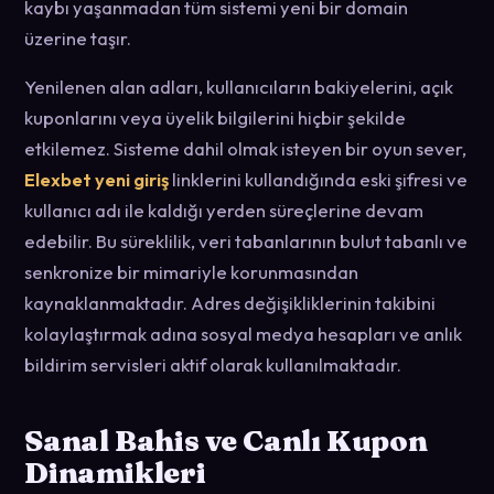
kaybı yaşanmadan tüm sistemi yeni bir domain
üzerine taşır.
Yenilenen alan adları, kullanıcıların bakiyelerini, açık
kuponlarını veya üyelik bilgilerini hiçbir şekilde
etkilemez. Sisteme dahil olmak isteyen bir oyun sever,
Elexbet yeni giriş
linklerini kullandığında eski şifresi ve
kullanıcı adı ile kaldığı yerden süreçlerine devam
edebilir. Bu süreklilik, veri tabanlarının bulut tabanlı ve
senkronize bir mimariyle korunmasından
kaynaklanmaktadır. Adres değişikliklerinin takibini
kolaylaştırmak adına sosyal medya hesapları ve anlık
bildirim servisleri aktif olarak kullanılmaktadır.
Sanal Bahis ve Canlı Kupon
Dinamikleri