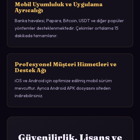
Mobil Uyumluluk ve Uygulama
Ayrıcalığı
Banka havalesi, Papara, Bitcoin, USDT ve diğer popüler
yöntemler desteklenmektedir. Çekimler ortalama 15
dakikada tamamlanır.
Profesyonel Müşteri Hizmetleri ve
Destek Ağı
iOS ve Android için optimize edilmiş mobil sürüm
mevcuttur. Ayrıca Android APK dosyasını siteden
indirebilirsiniz.
Güvenilirlik, Lisans ve