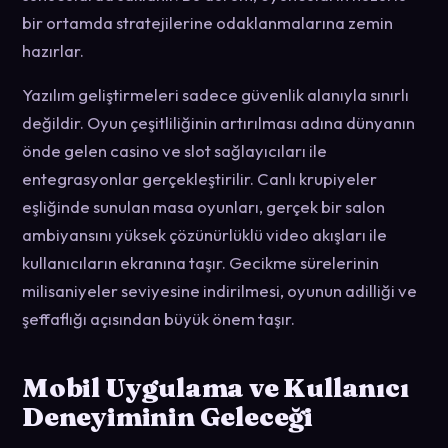
bir ortamda stratejilerine odaklanmalarına zemin
hazırlar.
Yazılım geliştirmeleri sadece güvenlik alanıyla sınırlı
değildir. Oyun çeşitliliğinin artırılması adına dünyanın
önde gelen casino ve slot sağlayıcıları ile
entegrasyonlar gerçekleştirilir. Canlı krupiyeler
eşliğinde sunulan masa oyunları, gerçek bir salon
ambiyansını yüksek çözünürlüklü video akışları ile
kullanıcıların ekranına taşır. Gecikme sürelerinin
milisaniyeler seviyesine indirilmesi, oyunun adilliği ve
şeffaflığı açısından büyük önem taşır.
Mobil Uygulama ve Kullanıcı
Deneyiminin Geleceği