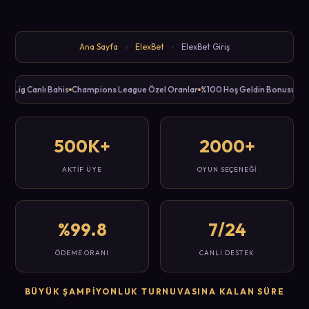
Ana Sayfa
›
ElexBet
›
ElexBet Giriş
r Lig Canlı Bahis
Champions League Özel Oranlar
%100 Hoş Geldin Bonusu
Anl
500K+
2000+
AKTIF ÜYE
OYUN SEÇENEĞI
%99.8
7/24
ÖDEME ORANI
CANLI DESTEK
BÜYÜK ŞAMPIYONLUK TURNUVASINA KALAN SÜRE